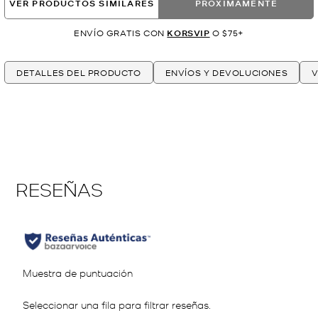
VER PRODUCTOS SIMILARES
PRÓXIMAMENTE
ENVÍO GRATIS CON
KORSVIP
O $75+
DETALLES DEL PRODUCTO
ENVÍOS Y DEVOLUCIONES
V