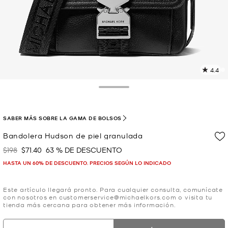
4.4
L
1
r
Toggle Drawer
E
e
l
SABER MÁS SOBRE LA GAMA DE BOLSOS
p
Bandolera Hudson de piel granulada
$198
$71.40
63 % DE DESCUENTO
Era
Ahora
HASTA UN 60% DE DESCUENTO. PRECIOS SEGÚN LO INDICADO
Este artículo llegará pronto. Para cualquier consulta, comunícate
con nosotros en customerservice@michaelkors.com o visita tu
tienda más cercana para obtener más información.