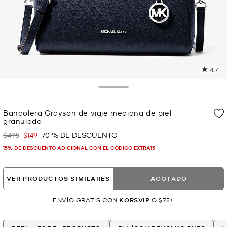
4.7
L
6
r
Toggle Drawer
E
e
Bandolera Grayson de viaje mediana de piel
l
granulada
p
$498
$149
70 % DE DESCUENTO
Era
Ahora
15% DE DESCUENTO ADICIONAL CON EL CÓDIGO EXTRA15
VER PRODUCTOS SIMILARES
AGOTADO
ENVÍO GRATIS CON
KORSVIP
O $75+