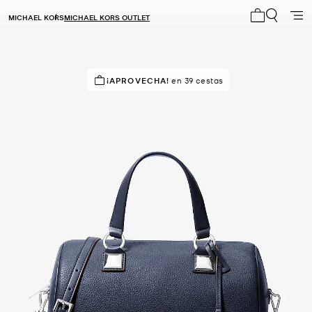
MICHAEL KORS
MICHAEL KORS OUTLET
Mi carrito 0
¡APROVECHA!
¡SOLICITADOS!
en 39 cestas
16 vendidos