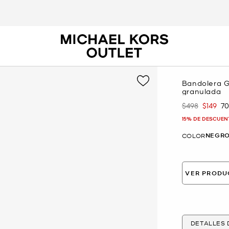
Bandolera G
granulada
$498
$149
7
Era
Ahora
15% DE DESCUEN
NEGR
COLOR
VER PRODU
DETALLES