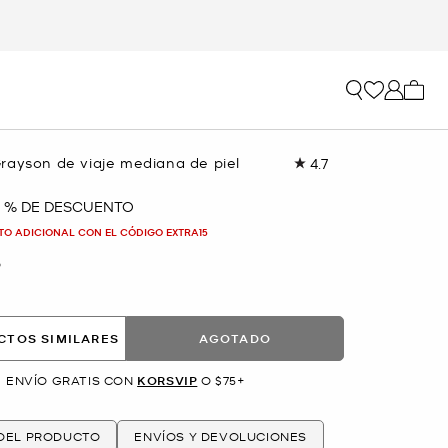
Mi car
rayson de viaje mediana de piel
4.7
Lea
61
reseñas.
0 % DE DESCUENTO
Enlace
en
TO ADICIONAL CON EL CÓDIGO EXTRA15
la
misma
O
página.
CTOS SIMILARES
AGOTADO
ENVÍO GRATIS CON
KORSVIP
O $75+
 DEL PRODUCTO
ENVÍOS Y DEVOLUCIONES