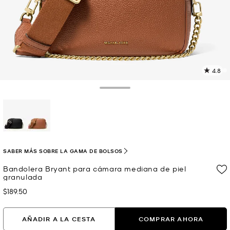
4.8
L
7
r
Toggle Drawer
E
e
l
p
selected
SABER MÁS SOBRE LA GAMA DE BOLSOS
Bandolera Bryant para cámara mediana de piel
granulada
$189.50
Ahora
AÑADIR A LA CESTA
COMPRAR AHORA