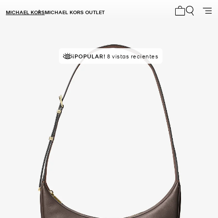
MICHAEL KORS
MICHAEL KORS OUTLET
Mi carrito 0
¡POPULAR!
8 vistas recientes