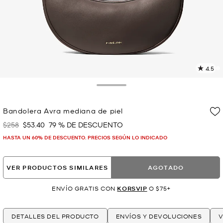
4.5
L
3
r
Toggle Drawer
E
e
Bandolera Avra mediana de piel
l
$258
$53.40
79 % DE DESCUENTO
Era
Ahora
p
HASTA UN 60% DE DESCUENTO. PRECIOS SEGÚN LO INDICADO
VER PRODUCTOS SIMILARES
AGOTADO
ENVÍO GRATIS CON
KORSVIP
O $75+
DETALLES DEL PRODUCTO
ENVÍOS Y DEVOLUCIONES
V