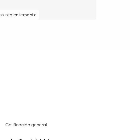
sto recientemente
da 5 estrellas