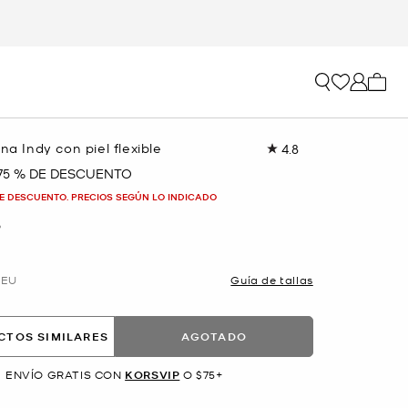
Mi car
ana Indy con piel flexible
4.8
Lea
31
75 % DE DESCUENTO
reseñas.
Enlace
E DESCUENTO. PRECIOS SEGÚN LO INDICADO
en
la
O
misma
página.
EU
Guía de tallas
CTOS SIMILARES
AGOTADO
ENVÍO GRATIS CON
KORSVIP
O $75+