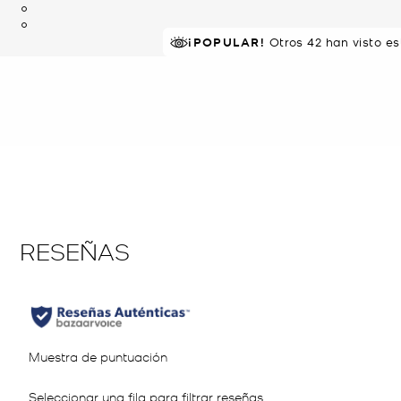
¡POPULAR!
MEJOR VALORADO
Otros 42 han visto e
el 87% le 