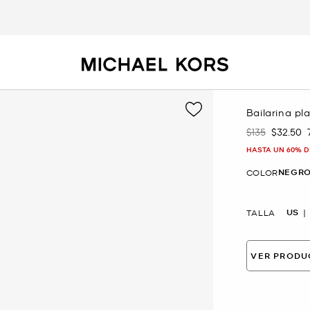
Bailarina pl
$135
$32.50
Era
Ahora
HASTA UN 60% D
NEGR
COLOR
US
TALLA
VER PRODU