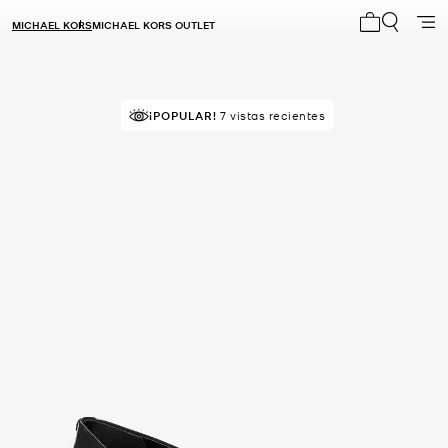
MICHAEL KORS
MICHAEL KORS OUTLET
Mi carrito 0
¡POPULAR!
7 vistas recientes