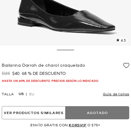
4.3
L
2
r
Toggle Drawer
E
e
Bailarina Darrah de charol craquelado
l
$125
$40
68 % DE DESCUENTO
Era
Ahora
p
HASTA UN 60% DE DESCUENTO. PRECIOS SEGÚN LO INDICADO
US
TALLA
EU
Guía de tallas
VER PRODUCTOS SIMILARES
AGOTADO
ENVÍO GRATIS CON
KORSVIP
O $75+