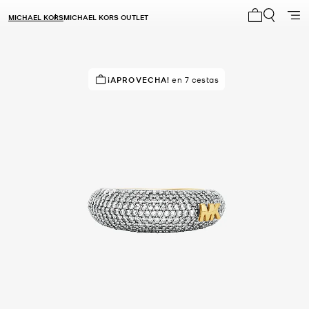
MICHAEL KORS
MICHAEL KORS OUTLET
Mi carrito 0
¡APROVECHA!
en 7 cestas