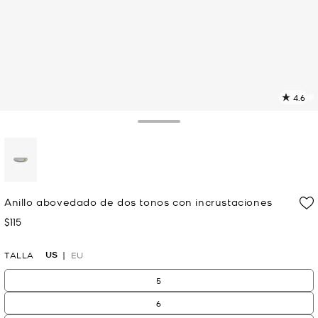
4.6
L
5
r
Toggle Drawer
E
e
l
p
selected
Anillo abovedado de dos tonos con incrustaciones
$115
Ahora
US
TALLA
EU
5
6