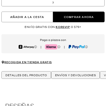
7
AÑADIR A LA CESTA
COMPRAR AHORA
ENVÍO GRATIS CON
KORSVIP
O $75+
Paga a plazos con
|
|
Afterpay
Klarna
PayPal
RECOGIDA EN TIENDA GRATIS
DETALLES DEL PRODUCTO
ENVÍOS Y DEVOLUCIONES
V