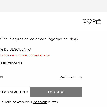
Mi car
di de bloques de color con logotipo de
4.7
Lea
328
reseñas.
 % DE DESCUENTO
Enlace
en
TO ADICIONAL CON EL CÓDIGO EXTRA15
la
misma
 MULTICOLOR
página.
EU
Guía de tallas
CTOS SIMILARES
AGOTADO
ENVÍO GRATIS CON
KORSVIP
O $75+