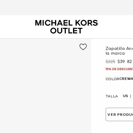
Zapatilla An
la marca
$225
$39
82
Era
Ahora
15% DE DESCUEN
CREMA
COLOR
US
TALLA
VER PRODU