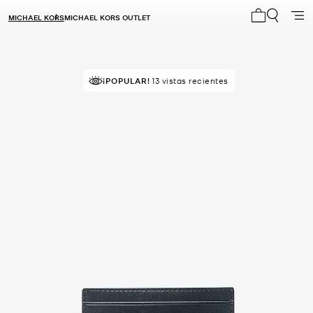
MICHAEL KORS
MICHAEL KORS OUTLET
Mi carrito 0
RECOMENDADO
¡POPULAR!
por el 100% de compradores
13 vistas recientes