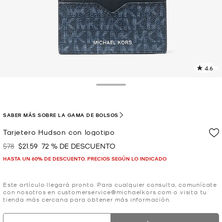
4.6
L
2
r
Toggle Drawer
E
e
l
SABER MÁS SOBRE LA GAMA DE BOLSOS
p
Tarjetero Hudson con logotipo
$78
$21.59
72 % DE DESCUENTO
Era
Ahora
HASTA UN 60% DE DESCUENTO. PRECIOS SEGÚN LO INDICADO
Este artículo llegará pronto. Para cualquier consulta, comunícate
con nosotros en customerservice@michaelkors.com o visita tu
tienda más cercana para obtener más información.