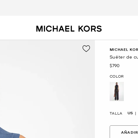
MICHAEL KOR
Suéter de c
$790
Ahora
COLOR
US
TALLA
AÑADIR