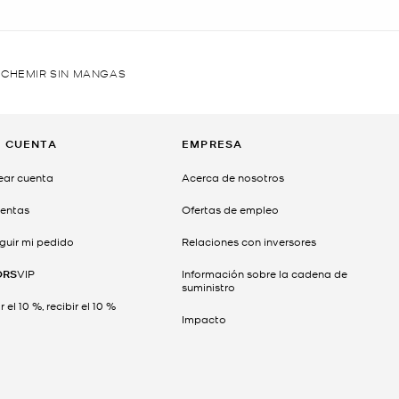
ACHEMIR SIN MANGAS
I CUENTA
EMPRESA
ear cuenta
Acerca de nosotros
entas
Ofertas de empleo
guir mi pedido
Relaciones con inversores
ORS
VIP
Información sobre la cadena de
suministro
 el 10 %, recibir el 10 %
Impacto