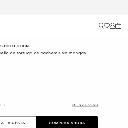
Mi car
S COLLECTION
uello de tortuga de cachemir sin mangas
EU
Guía de tallas
 A LA CESTA
COMPRAR AHORA