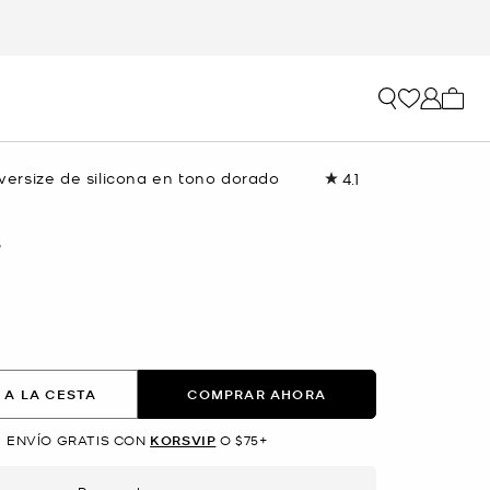
Mi car
 oversize de silicona en tono dorado
4.1
Lea
8
reseñas.
Enlace
O
en
la
misma
página.
 A LA CESTA
COMPRAR AHORA
ENVÍO GRATIS CON
KORSVIP
O $75+