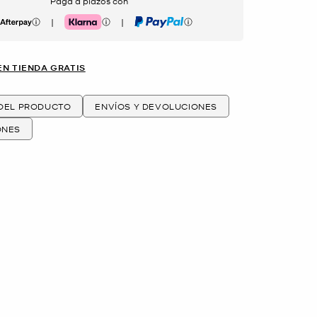
Paga a plazos con
|
|
erpay
Klarna
PayPal
EN TIENDA GRATIS
 DEL PRODUCTO
ENVÍOS Y DEVOLUCIONES
ONES