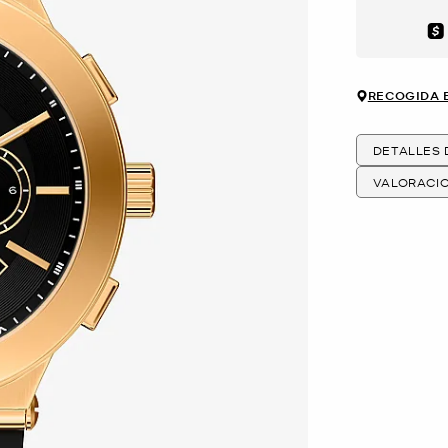
Aft
RECOGIDA 
DETALLES
VALORACI