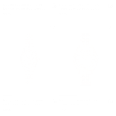
Set de regalo con reloj
Reloj Lexington mini en
Lexington en dos tonos
tono dorado rosa con
con pavé y pulsera
pavé
Ahora
Ahora
$325
$275
Reloj Lexington pequeño
Reloj Harlowe en tono
en tono oro rosado con
dorado rosa con
pavé
incrustaciones
Ahora
Ahora
$295
$325