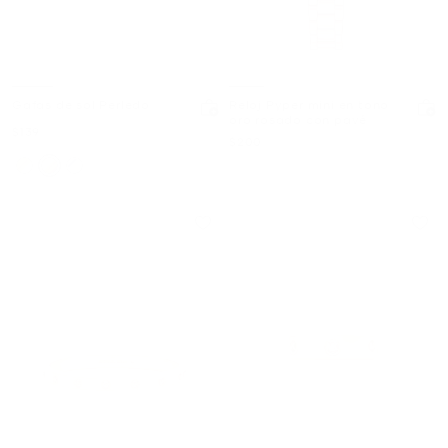
Gafas de sol Perledo
Reloj Pyper mini en tono
oro rosado con pavé
Ahora
$139
Ahora
$200