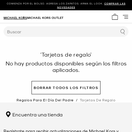
COMIENZA POR EL BOLSO. AGREGA LOS ZAPATOS. ARMA EL LOOK.
COMPRAR LAS
NOVEDADES
MICHAEL KORS
MICHAEL KORS OUTLET
Mi carrit
Buscar
‘Tarjetas de regalo’
No hay productos disponibles según los filtros
aplicados.
BORRAR TODOS LOS FILTROS
Regalos Para El Día Del Padre
/
Tarjetas De Regalo
Encuentra una tienda
Regístrate para recibir actualizaciones de Michael Kors y