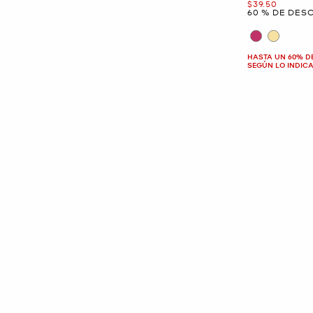
Ahora
$39.50
60 % DE DES
HASTA UN 60% D
SEGÚN LO INDIC