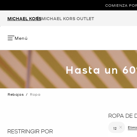
COMIENZA POR
MICHAEL KORS
MICHAEL KORS OUTLET
Menú
Hasta un 60
Rebajas
/
Ropa
ROPA DE 
Elim
12
RESTRINGIR POR
Eliminar fi