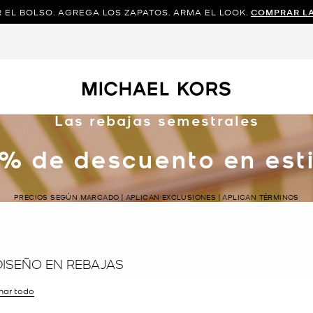
 EL BOLSO. AGREGA LOS ZAPATOS. ARMA EL LOOK.
COMPRAR L
Las rebajas semestrales
% de descuento en esti
PRECIOS SEGÚN MARCADO | APLICAN EXCLUSIONES | APLICAN TÉRMINOS
DISEÑO EN REBAJAS
inar todo
ltro Actualmente restringido porTalla: 12