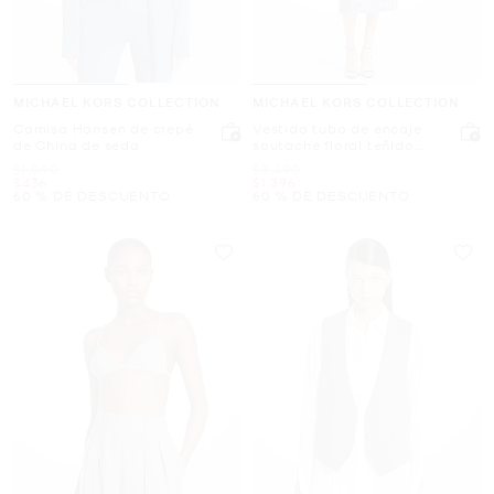
MICHAEL KORS COLLECTION
MICHAEL KORS COLLECTION
Camisa Hansen de crepé
Vestido tubo de encaje
de China de seda
soutache floral teñido
anudado
Era
Era
$1,090
$3,490
Ahora
Ahora
$436
$1,396
60 % DE DESCUENTO
60 % DE DESCUENTO