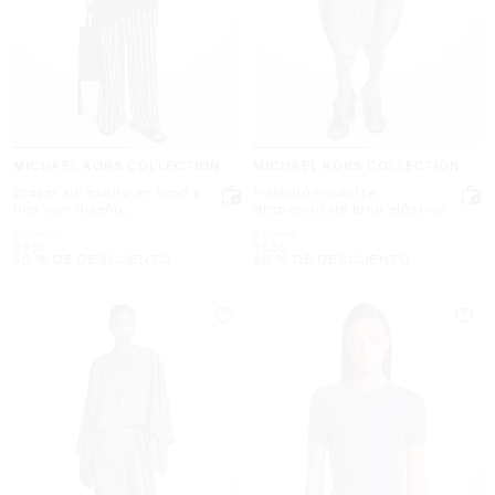
MICHAEL KORS COLLECTION
MICHAEL KORS COLLECTION
Blazer sin cuello en lana y
Pantalón culotte
lino con diseño
drapeado de lana elástica
deshilachado
Era
Era
$2,390
$1,590
Ahora
Ahora
$956
$636
60 % DE DESCUENTO
60 % DE DESCUENTO