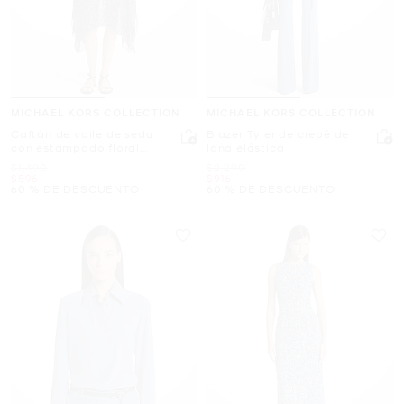
MICHAEL KORS COLLECTION
MICHAEL KORS COLLECTION
Caftán de voile de seda
Blazer Tyler de crepé de
con estampado floral
lana elástica
chiné
Era
Era
$1,490
$2,290
Ahora
Ahora
$596
$916
60 % DE DESCUENTO
60 % DE DESCUENTO