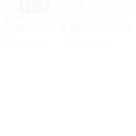
MICHAEL KORS COLLECTION
MICHAEL KORS COLLECTION
Bralette deportivo
Chaleco corto de lana
elástico de lana tropical
elástica
Era
Era
$450
$990
Ahora
Ahora
$135
$297
70 % DE DESCUENTO
70 % DE DESCUENTO