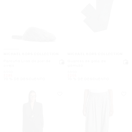
MICHAEL KORS COLLECTION
MICHAEL KORS COLLECTION
Pantufla Liisa de piel de
Guantes de gala de
oveja
gamuza
Era
Era
$950
$850
Ahora
Ahora
$285
$255
70 % DE DESCUENTO
70 % DE DESCUENTO