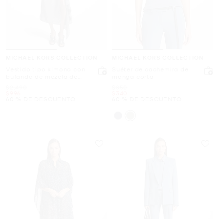
MICHAEL KORS COLLECTION
MICHAEL KORS COLLECTION
Vestido tipo kimono con
Suéter de cachemira de
bufanda de mezcla de
manga corta
lana y seda
Era
Era
$2,490
$850
Ahora
Ahora
$996
$340
60 % DE DESCUENTO
60 % DE DESCUENTO