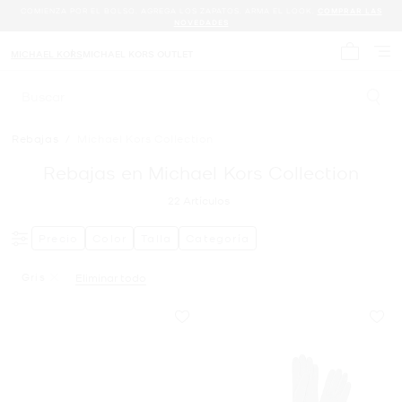
COMIENZA POR EL BOLSO. AGREGA LOS ZAPATOS. ARMA EL LOOK.
COMPRAR LAS
NOVEDADES
MICHAEL KORS
MICHAEL KORS OUTLET
Mi carrit
Buscar
Rebajas
/
Michael Kors Collection
Rebajas en Michael Kors Collection
22
Artículos
Precio
Color
Talla
Categoría
Gris
Eliminar todo
Eliminar Filtro Actualmente Restringido PorColor: Gris