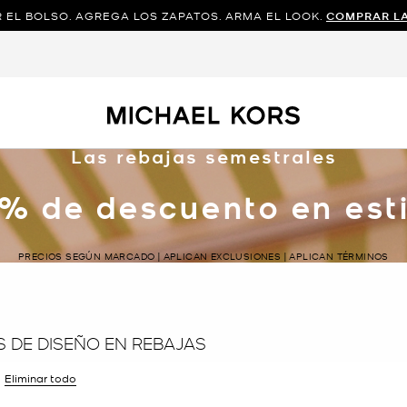
 EL BOLSO. AGREGA LOS ZAPATOS. ARMA EL LOOK.
COMPRAR L
Las rebajas semestrales
% de descuento en esti
PRECIOS SEGÚN MARCADO | APLICAN EXCLUSIONES | APLICAN TÉRMINOS
 DE DISEÑO EN REBAJAS
r filtro Actualmente restringido porColor: Blanco
Eliminar todo