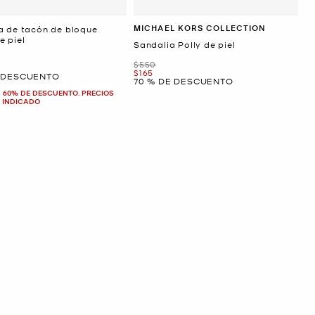
MICHAEL KORS COLLECTION
a de tacón de bloque
e piel
Sandalia Polly de piel
Era
$550
Ahora
$165
E DESCUENTO
70 % DE DESCUENTO
 60% DE DESCUENTO. PRECIOS
 INDICADO