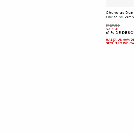
Chanclas Dana
Christina Zimp
Era
$129.50
Ahora
$49.50
61 % DE DES
HASTA UN 60% D
SEGÚN LO INDIC