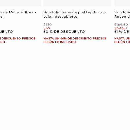
 de Michael Kors x
Sandalia Irene de piel tejida con
Sandali
el
talón descubierto
Raven d
Era
Era
$150
$169.50
Ahora
Ahora
$59
$64.50
CUENTO
60 % DE DESCUENTO
61 % D
E DESCUENTO. PRECIOS
HASTA UN 60% DE DESCUENTO. PRECIOS
HASTA UN
ADO
SEGÚN LO INDICADO
SEGÚN LO