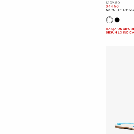
Era
$139.50
Ahora
$44.50
68 % DE DES
HASTA UN 60% D
SEGÚN LO INDIC