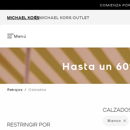
COMIENZA POR
MICHAEL KORS
MICHAEL KORS OUTLET
Menú
Hasta un 60
Rebajas
/
Calzados
CALZADOS
Blanco
Elimina
RESTRINGIR POR