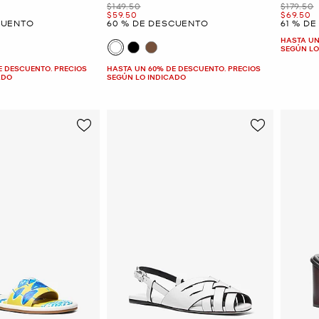
Era
Era
$149.50
$179.50
Ahora
Ahora
$59.50
$69.50
CUENTO
60 % DE DESCUENTO
61 % D
HASTA UN
SEGÚN LO
E DESCUENTO. PRECIOS
HASTA UN 60% DE DESCUENTO. PRECIOS
ADO
SEGÚN LO INDICADO