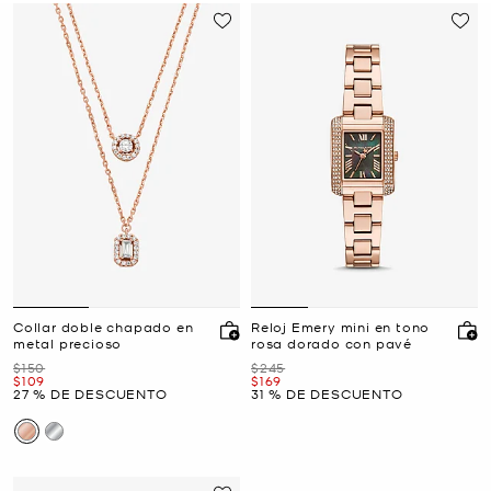
Collar doble chapado en
Reloj Emery mini en tono
metal precioso
rosa dorado con pavé
Era
Era
$150
$245
Ahora
Ahora
$109
$169
27 % DE DESCUENTO
31 % DE DESCUENTO