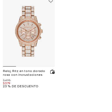
Reloj Ritz en tono dorado
rosa con incrustaciones
Era
$495
Ahora
$379
23 % DE DESCUENTO