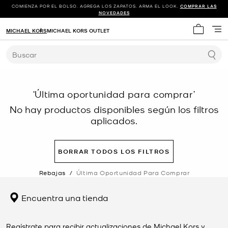
COMIENZA POR EL BOLSO. AGREGA LOS ZAPATOS. ARMA EL LOOK.
COMPRAR LAS
NOVEDADES
MICHAEL KORS
MICHAEL KORS OUTLET
Mi carrit
Buscar
‘Última oportunidad para comprar’
No hay productos disponibles según los filtros
aplicados.
BORRAR TODOS LOS FILTROS
Rebajas
/
Última Oportunidad Para Comprar
Encuentra una tienda
Regístrate para recibir actualizaciones de Michael Kors y