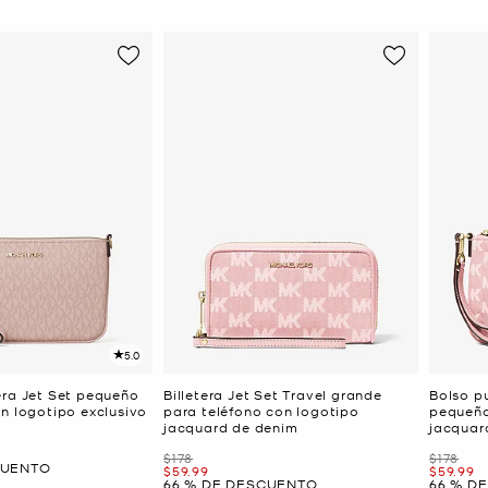
5.0
era Jet Set pequeño
Billetera Jet Set Travel grande
Bolso pu
on logotipo exclusivo
para teléfono con logotipo
pequeño
jacquard de denim
jacquar
Era
Era
$178
$178
CUENTO
Ahora
Ahora
$59.99
$59.99
66 % DE DESCUENTO
66 % D