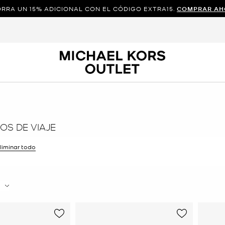
RRA UN 15% ADICIONAL CON EL CÓDIGO EXTRA15.
COMPRAR AH
OS DE VIAJE
r filtro Actualmente restringido porColor: Rosa
liminar todo