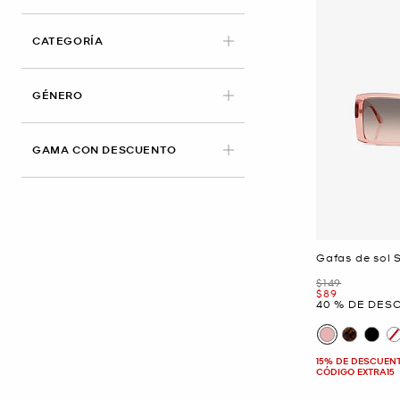
CATEGORÍA
GÉNERO
GAMA CON DESCUENTO
Gafas de sol S
Era
$149
Ahora
$89
40 % DE DES
15% DE DESCUEN
CÓDIGO EXTRA15