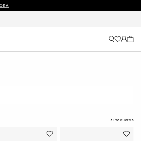
ORA
Mi car
7
Productos