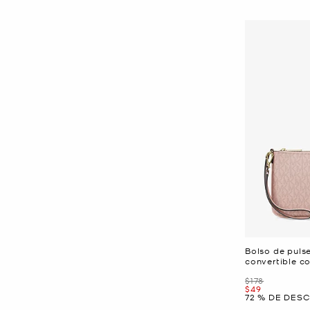
Bolso de puls
convertible c
Era
$178
Ahora
$49
72 % DE DES