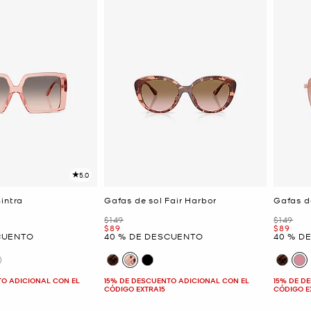
5.0
intra
Gafas de sol Fair Harbor
Gafas d
Era
Era
$149
$149
Ahora
Ahora
$89
$89
CUENTO
40 % DE DESCUENTO
40 % D
TO ADICIONAL CON EL
15% DE DESCUENTO ADICIONAL CON EL
15% DE D
CÓDIGO EXTRA15
CÓDIGO E