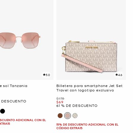
5.0
4.6
e sol Tanzania
Billetera para smartphone Jet Set
Travel con logotipo exclusivo
Era
$178
E DESCUENTO
Ahora
$69
61 % DE DESCUENTO
ESCUENTO ADICIONAL CON EL
XTRA15
15% DE DESCUENTO ADICIONAL CON EL
CÓDIGO EXTRA15