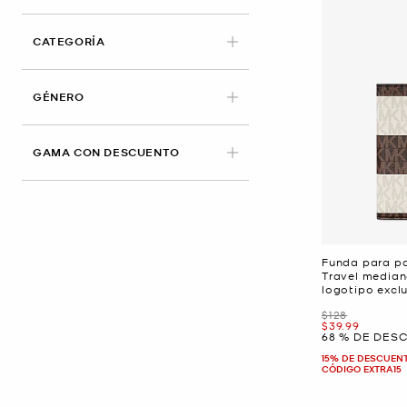
CATEGORÍA
GÉNERO
GAMA CON DESCUENTO
Funda para pa
Travel median
logotipo excl
Era
$128
Ahora
$39.99
68 % DE DES
15% DE DESCUEN
CÓDIGO EXTRA15