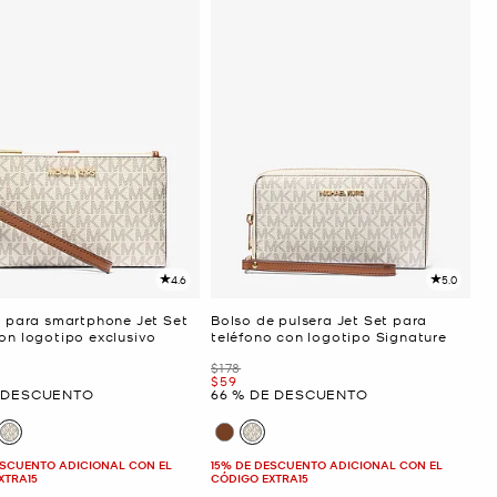
4.6
5.0
ra para smartphone Jet Set
Bolso de pulsera Jet Set para
on logotipo exclusivo
teléfono con logotipo Signature
Era
$178
Ahora
$59
E DESCUENTO
66 % DE DESCUENTO
ESCUENTO ADICIONAL CON EL
15% DE DESCUENTO ADICIONAL CON EL
XTRA15
CÓDIGO EXTRA15