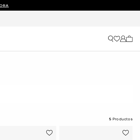
ORA
Mi car
5
Productos