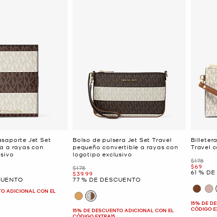
saporte Jet Set
Bolso de pulsera Jet Set Travel
Billete
a a rayas con
pequeño convertible a rayas con
Travel c
usivo
logotipo exclusivo
Era
$178
Ahora
$69
Era
$178
61 % D
Ahora
$39.99
CUENTO
77 % DE DESCUENTO
TO ADICIONAL CON EL
15% DE D
CÓDIGO E
15% DE DESCUENTO ADICIONAL CON EL
CÓDIGO EXTRA15