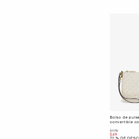
Bolso de puls
convertible c
Era
$178
Ahora
$49
72 % DE DES