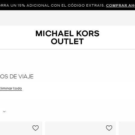
RRA UN 15% ADICIONAL CON EL CÓDIGO EXTRA15.
COMPRAR AH
OS DE VIAJE
r filtro Actualmente restringido porColor: Nude
liminar todo