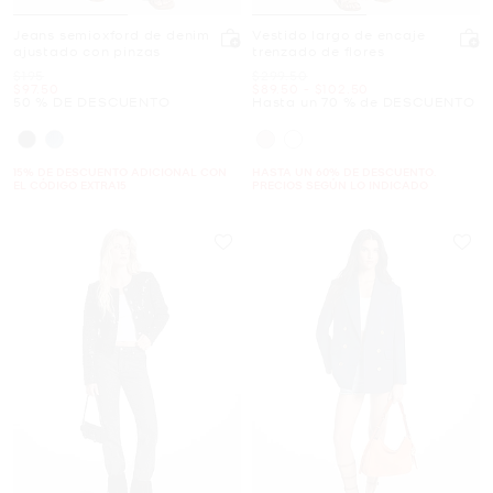
Jeans semioxford de denim
Vestido largo de encaje
ajustado con pinzas
trenzado de flores
Era
Era
$195
$299.50
Ahora
Ahora
a
Ahora
$97.50
$89.50
-
$102.50
50 % DE DESCUENTO
Hasta un 70 % de DESCUENTO
15% DE DESCUENTO ADICIONAL CON
HASTA UN 60% DE DESCUENTO.
EL CÓDIGO EXTRA15
PRECIOS SEGÚN LO INDICADO