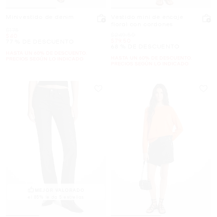
Minivestido de denim
Vestido mini de encaje
floral con cordones
Era
$178
Era
$249.50
Ahora
$40
Ahora
$79.50
77 % DE DESCUENTO
68 % DE DESCUENTO
HASTA UN 60% DE DESCUENTO.
HASTA UN 60% DE DESCUENTO.
PRECIOS SEGÚN LO INDICADO
PRECIOS SEGÚN LO INDICADO
MEJOR VALORADO
el 85% le da 5 estrellas