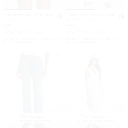
Minifalda de microgamuza
Jeans semioxford de denim
de poliéster
ajustado con pinzas
Era
Era
$175
$195
Ahora
Ahora
$87.50
$97.50
50 % DE DESCUENTO
50 % DE DESCUENTO
15% DE DESCUENTO ADICIONAL CON
15% DE DESCUENTO ADICIONAL CON
EL CÓDIGO EXTRA15
EL CÓDIGO EXTRA15
¡EN DEMANDA!
¡EN DEMANDA!
119 vendidos esta semana
42 vendidos esta semana