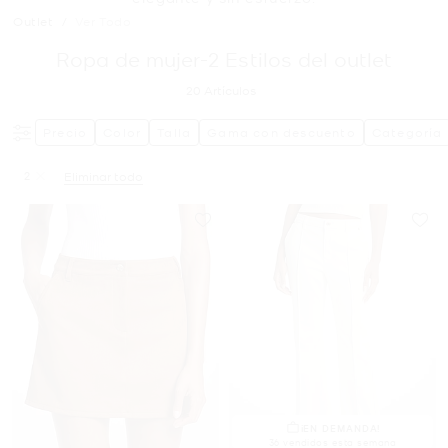
Outlet
/
Ver Todo
Ropa de mujer-2 Estilos del outlet
20
Artículos
Precio
Color
Talla
Gama con descuento
Categoría
2
Eliminar todo
Eliminar filtro Actualmente restringido porTalla: 2
¡EN DEMANDA!
36 vendidos esta semana