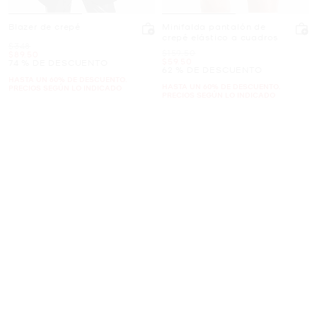
Blazer de crepé
Minifalda pantalón de
crepé elástico a cuadros
Era
$348
Era
$159.50
Ahora
$89.50
Ahora
$59.50
74 % DE DESCUENTO
62 % DE DESCUENTO
HASTA UN 60% DE DESCUENTO.
HASTA UN 60% DE DESCUENTO.
PRECIOS SEGÚN LO INDICADO
PRECIOS SEGÚN LO INDICADO