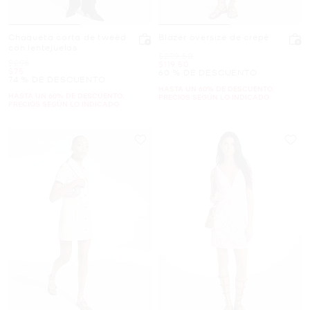
Chaqueta corta de tweed
Blazer oversize de crepé
con lentejuelas
Era
$299.50
Era
$298
Ahora
$119.50
Ahora
$75
60 % DE DESCUENTO
74 % DE DESCUENTO
HASTA UN 60% DE DESCUENTO.
HASTA UN 60% DE DESCUENTO.
PRECIOS SEGÚN LO INDICADO
PRECIOS SEGÚN LO INDICADO