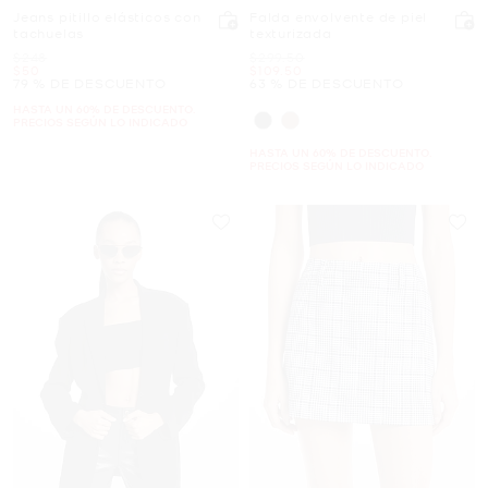
Jeans pitillo elásticos con
Falda envolvente de piel
tachuelas
texturizada
Era
Era
$248
$299.50
Ahora
Ahora
$50
$109.50
79 % DE DESCUENTO
63 % DE DESCUENTO
HASTA UN 60% DE DESCUENTO.
PRECIOS SEGÚN LO INDICADO
HASTA UN 60% DE DESCUENTO.
PRECIOS SEGÚN LO INDICADO