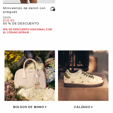
Minivestido de denim con
pliegues
Era
$225
Ahora
$112.50
50 % DE DESCUENTO
15% DE DESCUENTO ADICIONAL CON
EL CÓDIGO EXTRA15
BOLSOS DE MANO
CALZADO