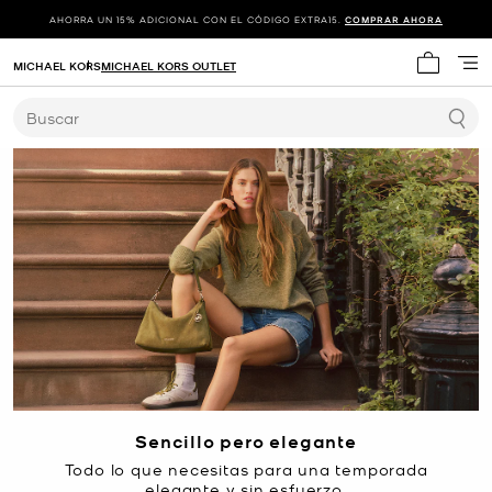
AHORRA UN 15% ADICIONAL CON EL CÓDIGO EXTRA15.
COMPRAR AHORA
MICHAEL KORS
MICHAEL KORS OUTLET
Mi carrit
Buscar
Sencillo pero elegante
Todo lo que necesitas para una temporada
elegante y sin esfuerzo.