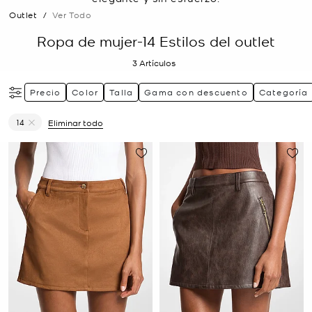
Outlet
/
Ver Todo
Ropa de mujer-14 Estilos del outlet
3
Artículos
Precio
Color
Talla
Gama con descuento
Categoría
14
Eliminar todo
Eliminar filtro Actualmente restringido porTalla: 14