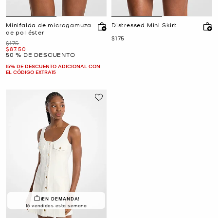
Minifalda de microgamuza
Distressed Mini Skirt
de poliéster
Ahora
$175
Era
$175
Ahora
$87.50
50 % DE DESCUENTO
15% DE DESCUENTO ADICIONAL CON
EL CÓDIGO EXTRA15
¡EN DEMANDA!
16 vendidos esta semana