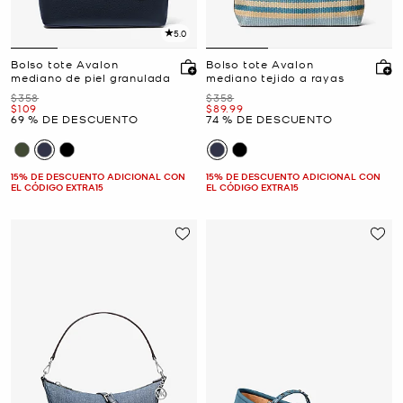
5.0
Bolso tote Avalon
Bolso tote Avalon
mediano de piel granulada
mediano tejido a rayas
Era
Era
$358
$358
Ahora
Ahora
$109
$89.99
69 % DE DESCUENTO
74 % DE DESCUENTO
15% DE DESCUENTO ADICIONAL CON
15% DE DESCUENTO ADICIONAL CON
EL CÓDIGO EXTRA15
EL CÓDIGO EXTRA15