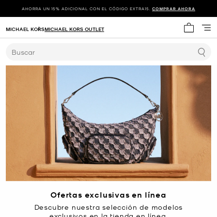
AHORRA UN 15% ADICIONAL CON EL CÓDIGO EXTRA15.
COMPRAR AHORA
MICHAEL KORS
MICHAEL KORS OUTLET
Mi carrit
Buscar
Ofertas exclusivas en línea
Descubre nuestra selección de modelos
exclusivos en la tienda en línea.