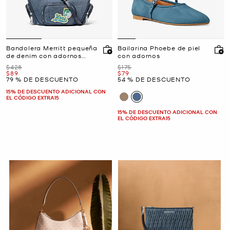
Bandolera Merritt pequeña
Bailarina Phoebe de piel
de denim con adornos
con adornos
convertible
Era
Era
$428
$175
Ahora
Ahora
$89
$79
79 % DE DESCUENTO
54 % DE DESCUENTO
15% DE DESCUENTO ADICIONAL CON
EL CÓDIGO EXTRA15
15% DE DESCUENTO ADICIONAL CON
EL CÓDIGO EXTRA15