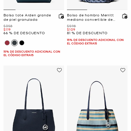
Bolso tote Arden grande
Bolso de hombro Merritt
de piel granulada
mediano convertible de
denim tipo patchwork
Era
Era
$358
$598
Ahora
Ahora
$119
$109
66 % DE DESCUENTO
81 % DE DESCUENTO
15% DE DESCUENTO ADICIONAL CON
EL CÓDIGO EXTRA15
15% DE DESCUENTO ADICIONAL CON
EL CÓDIGO EXTRA15