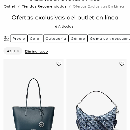
Outlet
/
Tiendas Recomendadas
/
Ofertas Exclusivas En Línea
Ofertas exclusivas del outlet en línea
6
Artículos
Precio
Color
Categoría
Género
Gama con descuen
Azul
Eliminar todo
Eliminar Filtro Actualmente Restringido PorColor: Azul