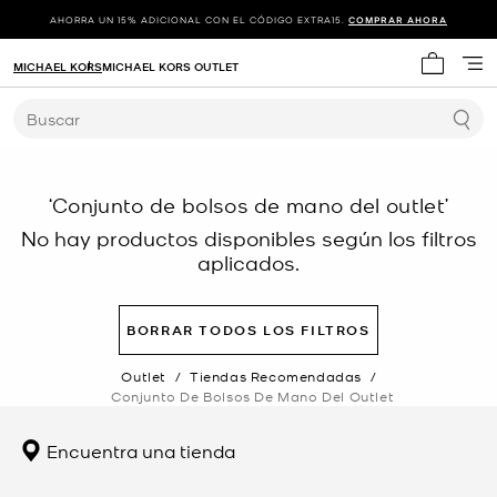
AHORRA UN 15% ADICIONAL CON EL CÓDIGO EXTRA15.
COMPRAR AHORA
MICHAEL KORS
MICHAEL KORS OUTLET
Mi carrit
Buscar
‘Conjunto de bolsos de mano del outlet’
No hay productos disponibles según los filtros
aplicados.
BORRAR TODOS LOS FILTROS
Outlet
/
Tiendas Recomendadas
/
Conjunto De Bolsos De Mano Del Outlet
Encuentra una tienda