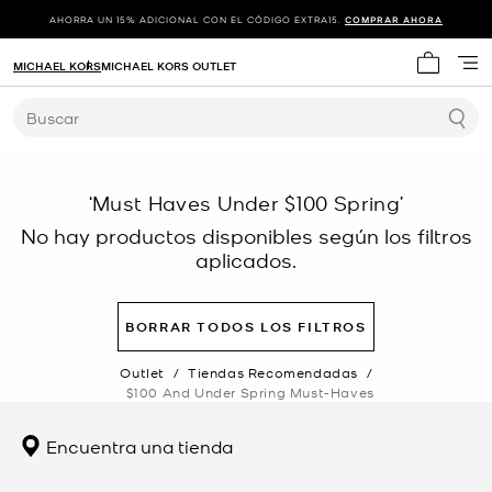
AHORRA UN 15% ADICIONAL CON EL CÓDIGO EXTRA15.
COMPRAR AHORA
MICHAEL KORS
MICHAEL KORS OUTLET
Mi carrit
Buscar
‘Must Haves Under $100 Spring’
No hay productos disponibles según los filtros
aplicados.
BORRAR TODOS LOS FILTROS
Outlet
/
Tiendas Recomendadas
/
$100 And Under Spring Must-Haves
Encuentra una tienda