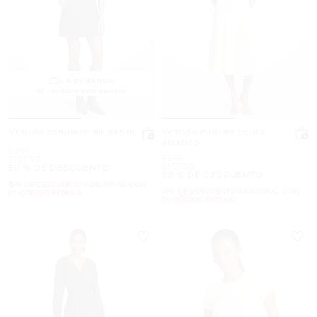
¡EN DEMANDA!
66 vendidos esta semana
Vestido camisero de denim
Vestido midi de tejido
elástico
Era
$255
Era
$275
Ahora
$127.50
Ahora
$137.50
50 % DE DESCUENTO
50 % DE DESCUENTO
15% DE DESCUENTO ADICIONAL CON
15% DE DESCUENTO ADICIONAL CON
EL CÓDIGO EXTRA15
EL CÓDIGO EXTRA15