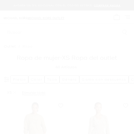
AHORRA UN 15% ADICIONAL CON EL CÓDIGO EXTRA15.
COMPRAR AHORA
MICHAEL KORS
MICHAEL KORS OUTLET
Mi carrit
Buscar
Outlet
/
Ropa
Ropa de mujer-XS Ropa del outlet
60
Artículos
Precio
Color
Talla
Género
Gama con descuento
C
XS
Eliminar todo
Eliminar filtro Actualmente restringido porTalla: XS