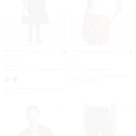
Vestido midi fruncido de
Top de punto de manga
georgette
corta
Era
Era
$255
$195
Ahora
a
Ahora
Ahora
$127.50
-
$255
$97.50
Hasta un 50 % de DESCUENTO
50 % DE DESCUENTO
15% DE DESCUENTO ADICIONAL CON
EL CÓDIGO EXTRA15
15% DE DESCUENTO ADICIONAL CON
EL CÓDIGO EXTRA15