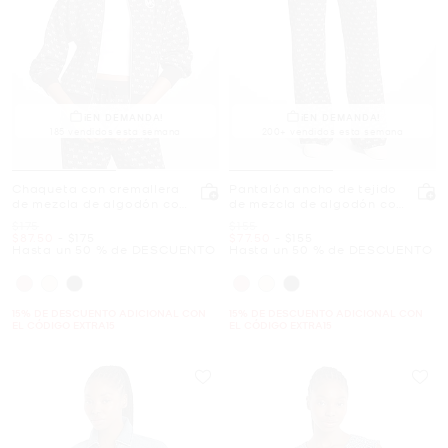
¡EN DEMANDA!
¡EN DEMANDA!
185 vendidos esta semana
200+ vendidos esta semana
Chaqueta con cremallera
Pantalón ancho de tejido
de mezcla de algodón con
de mezcla de algodón con
logotipo
logotipo
Era
Era
$175
$155
Ahora
a
Ahora
Ahora
a
Ahora
$87.50
-
$175
$77.50
-
$155
Hasta un 50 % de DESCUENTO
Hasta un 50 % de DESCUENTO
15% DE DESCUENTO ADICIONAL CON
15% DE DESCUENTO ADICIONAL CON
EL CÓDIGO EXTRA15
EL CÓDIGO EXTRA15