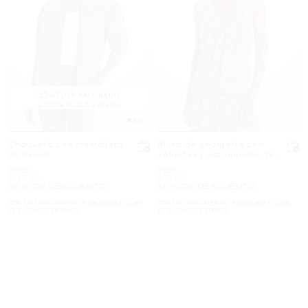
MEJOR VALORADO
el 100% le da 5 estrellas
5.0
Chaqueta con cremallera
Blusa de georgette con
de denim
volantes y estampado de
leopardo
Era
Era
$255
$155
Ahora
Ahora
$127.50
$77.50
50 % DE DESCUENTO
50 % DE DESCUENTO
15% DE DESCUENTO ADICIONAL CON
15% DE DESCUENTO ADICIONAL CON
EL CÓDIGO EXTRA15
EL CÓDIGO EXTRA15