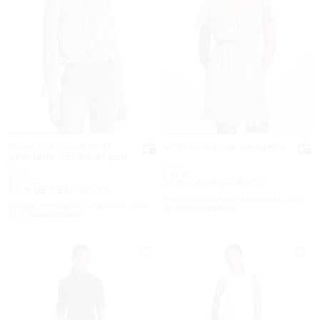
Blusa con volantes de
Vestido mini de georgette
georgette con estampado
Era
$195
floral
Era
$175
Ahora
$97.50
Ahora
$87.50
50 % DE DESCUENTO
50 % DE DESCUENTO
15% DE DESCUENTO ADICIONAL CON
15% DE DESCUENTO ADICIONAL CON
EL CÓDIGO EXTRA15
EL CÓDIGO EXTRA15