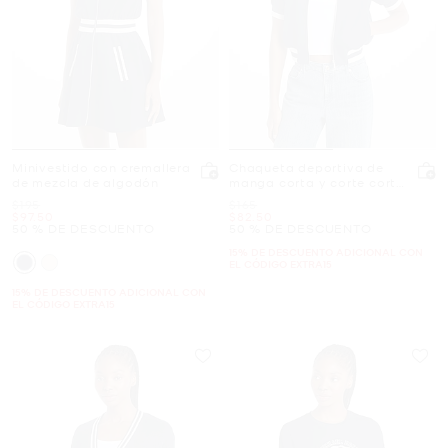
Minivestido con cremallera
Chaqueta deportiva de
de mezcla de algodón
manga corta y corte corto
de piqué
Era
Era
$195
$165
Ahora
Ahora
$97.50
$82.50
50 % DE DESCUENTO
50 % DE DESCUENTO
15% DE DESCUENTO ADICIONAL CON
EL CÓDIGO EXTRA15
15% DE DESCUENTO ADICIONAL CON
EL CÓDIGO EXTRA15