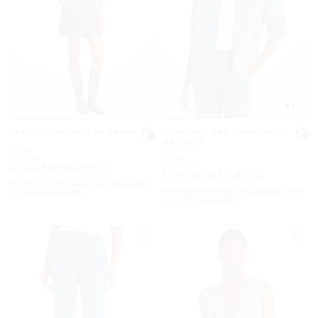
5.0
Vestido camisero de denim
Chaqueta con cremallera
de denim
Era
$255
Era
$255
Ahora
$127.50
Ahora
$127.50
50 % DE DESCUENTO
50 % DE DESCUENTO
15% DE DESCUENTO ADICIONAL CON
15% DE DESCUENTO ADICIONAL CON
EL CÓDIGO EXTRA15
EL CÓDIGO EXTRA15