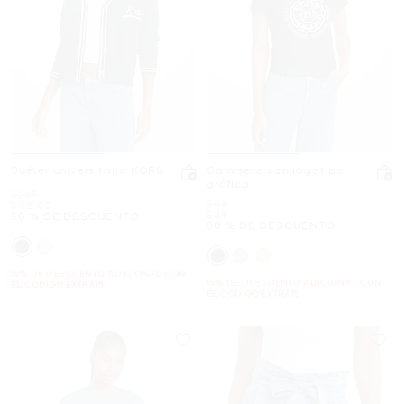
Suéter universitario KORS
Camiseta con logotipo
gráfico
Era
$225
Era
$98
Ahora
$112.50
Ahora
$49
50 % DE DESCUENTO
50 % DE DESCUENTO
15% DE DESCUENTO ADICIONAL CON
15% DE DESCUENTO ADICIONAL CON
EL CÓDIGO EXTRA15
EL CÓDIGO EXTRA15