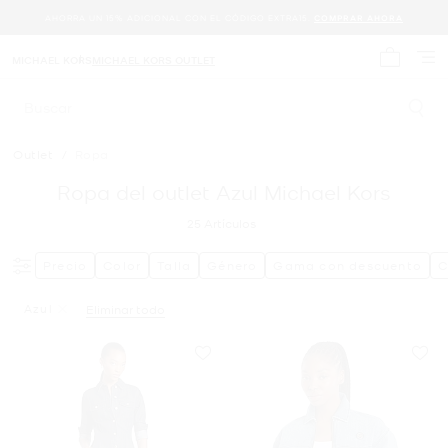
AHORRA UN 15% ADICIONAL CON EL CÓDIGO EXTRA15.
COMPRAR AHORA
MICHAEL KORS
MICHAEL KORS OUTLET
Mi carrit
Buscar
Outlet
/
Ropa
Ropa del outlet Azul Michael Kors
25
Artículos
Precio
Color
Talla
Género
Gama con descuento
C
Azul
Eliminar todo
Eliminar Filtro Actualmente Restringido PorColor: Azul