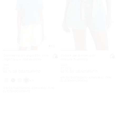
5.0
Camiseta de algodón con
Shorts de denim con
logotipo y lentejuelas
cintura fruncida
Era
Era
$98
$155
Ahora
Ahora
$39
$77.50
60 % DE DESCUENTO
50 % DE DESCUENTO
15% DE DESCUENTO ADICIONAL CON
+5
EL CÓDIGO EXTRA15
15% DE DESCUENTO ADICIONAL CON
EL CÓDIGO EXTRA15