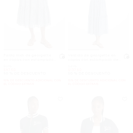
Falda midi de georgette
Vestido de georgette en
en capas con estampado
capas con estampado de
de leopardo
leopardo
Era
Era
$195
$275
Ahora
Ahora
$97.50
$137.50
50 % DE DESCUENTO
50 % DE DESCUENTO
15% DE DESCUENTO ADICIONAL CON
15% DE DESCUENTO ADICIONAL CON
EL CÓDIGO EXTRA15
EL CÓDIGO EXTRA15