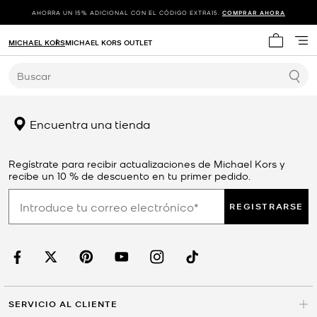
AHORRA UN 15% ADICIONAL CON EL CÓDIGO EXTRA15.
COMPRAR AHORA
MICHAEL KORS
MICHAEL KORS OUTLET
Mi carrit
Buscar
Encuentra una tienda
Regístrate para recibir actualizaciones de Michael Kors y
recibe un 10 % de descuento en tu primer pedido.
REGISTRARSE
SERVICIO AL CLIENTE