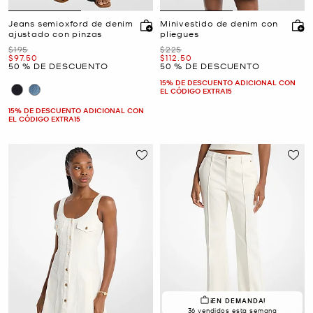
Jeans semioxford de denim
Minivestido de denim con
ajustado con pinzas
pliegues
Era
Era
$195
$225
Ahora
Ahora
$97.50
$112.50
50 % DE DESCUENTO
50 % DE DESCUENTO
15% DE DESCUENTO ADICIONAL CON
EL CÓDIGO EXTRA15
15% DE DESCUENTO ADICIONAL CON
EL CÓDIGO EXTRA15
¡EN DEMANDA!
36 vendidos esta semana