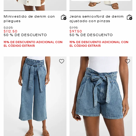
Minivestido de denim con
Jeans semioxford de denim
pliegues
ajustado con pinzas
Era
Era
$225
$195
Ahora
Ahora
$112.50
$97.50
50 % DE DESCUENTO
50 % DE DESCUENTO
15% DE DESCUENTO ADICIONAL CON
15% DE DESCUENTO ADICIONAL CON
EL CÓDIGO EXTRA15
EL CÓDIGO EXTRA15