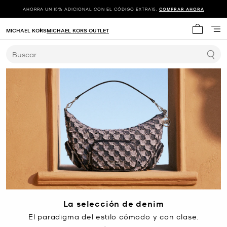
AHORRA UN 15% ADICIONAL CON EL CÓDIGO EXTRA15.
COMPRAR AHORA
MICHAEL KORS
MICHAEL KORS OUTLET
Mi carrit
Buscar
La selección de denim
El paradigma del estilo cómodo y con clase.