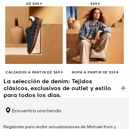
DE $99
$59
CALZADOS A PARTIR DE $69
ROPA A PARTIR DE $59
La selección de denim: Tejidos
clásicos, exclusivos de outlet y estilo
.
para todos los días.
La selección de denim de Michael Kors Outlet destaca las prendas
básicas confeccionadas con uno de los materiales más
Encuentra una tienda
emblemáticos de la moda. Desde chaquetas de denim y jeans de
pierna ancha hasta monos y faldas, estos modelos exclusivos de
outlet combinan estructura y comodidad para poder llevarlos en
Regístrate para recibir actualizaciones de Michael Kors y