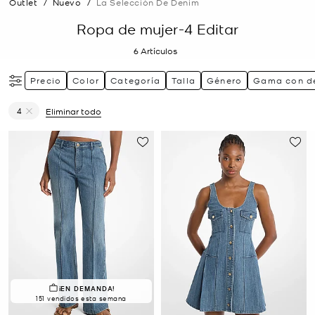
Outlet
/
Nuevo
/
La Selección De Denim
Ropa de mujer-4 Editar
6
Artículos
Precio
Color
Categoría
Talla
Género
Gama con d
4
Eliminar todo
Eliminar filtro Actualmente restringido porTalla: 4
¡EN DEMANDA!
151 vendidos esta semana