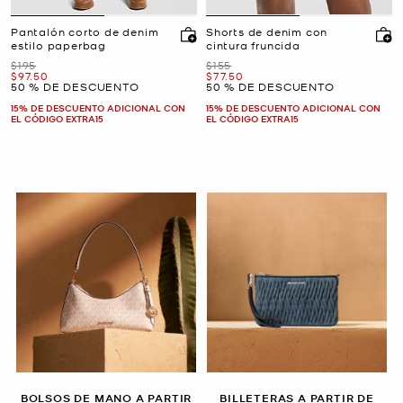
Pantalón corto de denim
Shorts de denim con
estilo paperbag
cintura fruncida
Era
Era
$195
$155
Ahora
Ahora
$97.50
$77.50
50 % DE DESCUENTO
50 % DE DESCUENTO
15% DE DESCUENTO ADICIONAL CON
15% DE DESCUENTO ADICIONAL CON
EL CÓDIGO EXTRA15
EL CÓDIGO EXTRA15
BOLSOS DE MANO A PARTIR
BILLETERAS A PARTIR DE