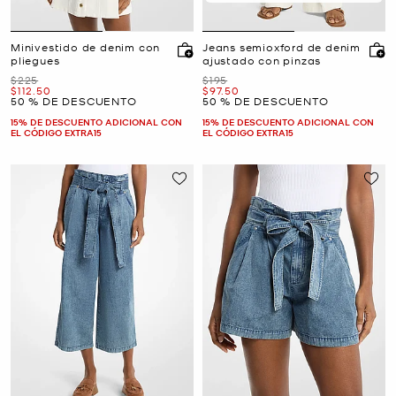
Minivestido de denim con
Jeans semioxford de denim
pliegues
ajustado con pinzas
Era
Era
$225
$195
Ahora
Ahora
$112.50
$97.50
50 % DE DESCUENTO
50 % DE DESCUENTO
15% DE DESCUENTO ADICIONAL CON
15% DE DESCUENTO ADICIONAL CON
EL CÓDIGO EXTRA15
EL CÓDIGO EXTRA15