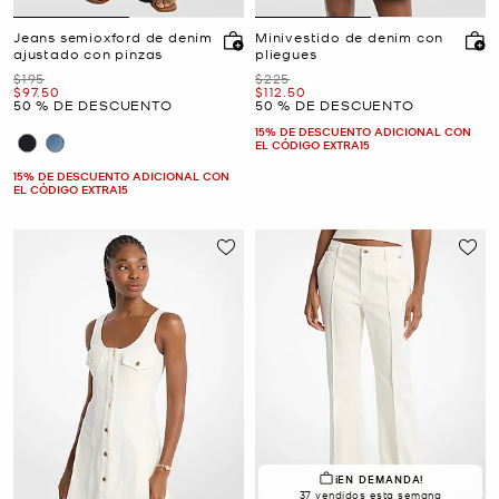
Jeans semioxford de denim
Minivestido de denim con
ajustado con pinzas
pliegues
Era
Era
$195
$225
Ahora
Ahora
$97.50
$112.50
50 % DE DESCUENTO
50 % DE DESCUENTO
15% DE DESCUENTO ADICIONAL CON
EL CÓDIGO EXTRA15
15% DE DESCUENTO ADICIONAL CON
EL CÓDIGO EXTRA15
¡EN DEMANDA!
37 vendidos esta semana