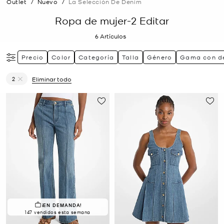
Outlet
/
Nuevo
/
La Selección De Denim
Ropa de mujer-2 Editar
6
Artículos
Precio
Color
Categoría
Talla
Género
Gama con d
2
Eliminar todo
Eliminar filtro Actualmente restringido porTalla: 2
¡EN DEMANDA!
147 vendidos esta semana