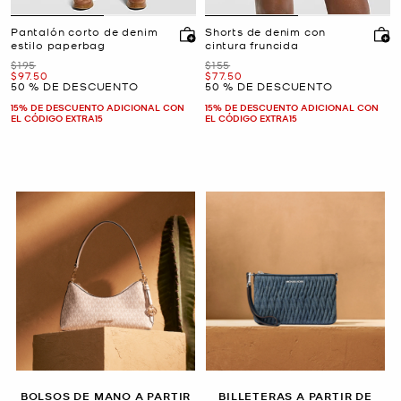
Pantalón corto de denim
Shorts de denim con
estilo paperbag
cintura fruncida
Era
Era
$195
$155
Ahora
Ahora
$97.50
$77.50
50 % DE DESCUENTO
50 % DE DESCUENTO
15% DE DESCUENTO ADICIONAL CON
15% DE DESCUENTO ADICIONAL CON
EL CÓDIGO EXTRA15
EL CÓDIGO EXTRA15
BOLSOS DE MANO A PARTIR
BILLETERAS A PARTIR DE