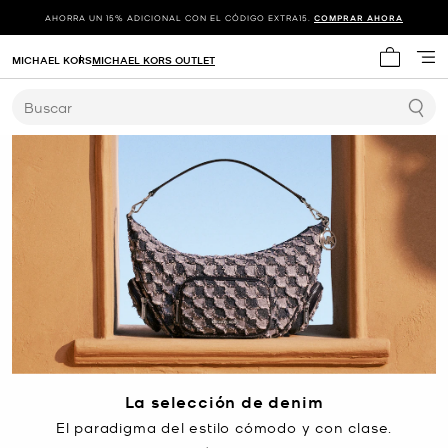
AHORRA UN 15% ADICIONAL CON EL CÓDIGO EXTRA15.
COMPRAR AHORA
MICHAEL KORS
MICHAEL KORS OUTLET
Mi carrit
Buscar
La selección de denim
El paradigma del estilo cómodo y con clase.