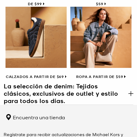
DE $99
$59
CALZADOS A PARTIR DE $69
ROPA A PARTIR DE $59
La selección de denim: Tejidos
clásicos, exclusivos de outlet y estilo
.
para todos los días.
La selección de denim de Michael Kors Outlet destaca las prendas
básicas confeccionadas con uno de los materiales más
Encuentra una tienda
emblemáticos de la moda. Desde chaquetas de denim y jeans de
pierna ancha hasta monos y faldas, estos modelos exclusivos de
outlet combinan estructura y comodidad para poder llevarlos en
Regístrate para recibir actualizaciones de Michael Kors y