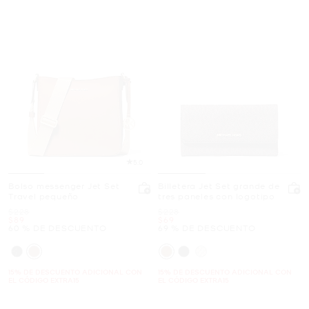
5.0
Bolso messenger Jet Set
Billetera Jet Set grande de
Travel pequeño
tres paneles con logotipo
Era
Era
$228
$228
Ahora
Ahora
$89
$69
60 % DE DESCUENTO
69 % DE DESCUENTO
15% DE DESCUENTO ADICIONAL CON
15% DE DESCUENTO ADICIONAL CON
EL CÓDIGO EXTRA15
EL CÓDIGO EXTRA15