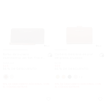
5.0
5.0
Bolso de pulsera
Cartera mediana de piel
continental Jet Set Travel
de grano cruzado
grande con logotipo
Era
Era
$159.50
$178
Ahora
Ahora
$69
$59
56 % DE DESCUENTO
66 % DE DESCUENTO
+2
15% DE DESCUENTO ADICIONAL CON
15% DE DESCUENTO ADICIONAL CON
EL CÓDIGO EXTRA15
EL CÓDIGO EXTRA15