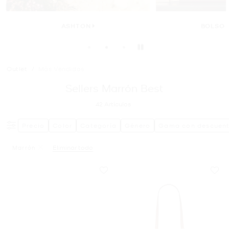
HTON
BOLSO ARDEN
Pausar
Outlet
/
Más Vendidos
Sellers Marrón Best
42
Artículos
Precio
Color
Categoría
Género
Gama con descuen
Marrón
Eliminar todo
Eliminar Filtro Actualmente Restringido PorColor: Marrón