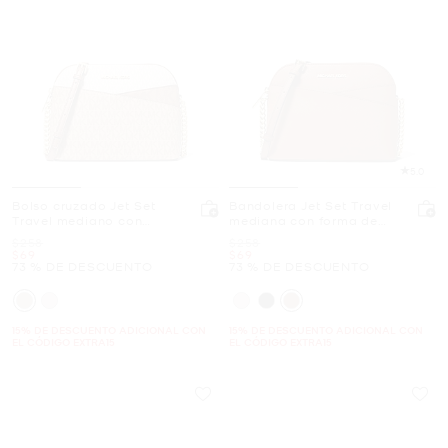
5.0
Bolso cruzado Jet Set
Bandolera Jet Set Travel
Travel mediano con
mediana con forma de
bloques de color y
cúpula
Era
Era
$258
$258
logotipo de la marca
Ahora
Ahora
$69
$69
73 % DE DESCUENTO
73 % DE DESCUENTO
15% DE DESCUENTO ADICIONAL CON
15% DE DESCUENTO ADICIONAL CON
EL CÓDIGO EXTRA15
EL CÓDIGO EXTRA15