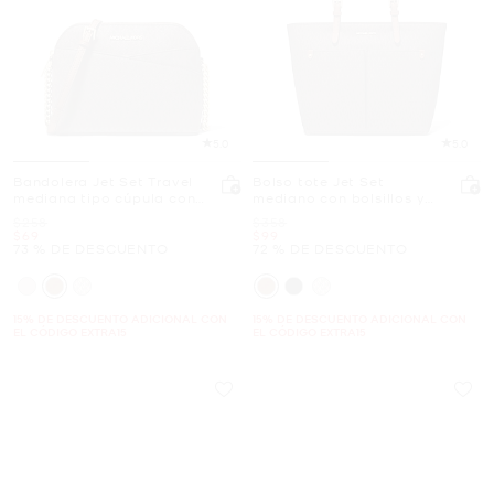
5.0
5.0
Bandolera Jet Set Travel
Bolso tote Jet Set
mediana tipo cúpula con
mediano con bolsillos y
logotipo
logotipo
Era
Era
$258
$358
Ahora
Ahora
$69
$99
73 % DE DESCUENTO
72 % DE DESCUENTO
15% DE DESCUENTO ADICIONAL CON
15% DE DESCUENTO ADICIONAL CON
EL CÓDIGO EXTRA15
EL CÓDIGO EXTRA15