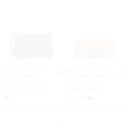
Bolso de pulsera Jet Set
Billetera Jet Set Travel
Travel pequeño con
grande de piel granulada
logotipo exclusivo
Era
Era
$128
$298
Ahora
Ahora
$39
$69
69 % DE DESCUENTO
76 % DE DESCUENTO
15% DE DESCUENTO ADICIONAL CON
15% DE DESCUENTO ADICIONAL CON
EL CÓDIGO EXTRA15
EL CÓDIGO EXTRA15