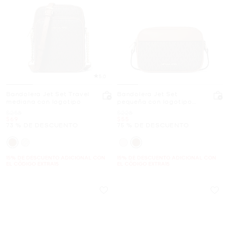
5.0
Bandolera Jet Set Travel
Bandolera Jet Set
mediana con logotipo
pequeña con logotipo
exclusivo para cámara
Era
Era
$258
$228
Ahora
Ahora
$69
$55
73 % DE DESCUENTO
75 % DE DESCUENTO
15% DE DESCUENTO ADICIONAL CON
15% DE DESCUENTO ADICIONAL CON
EL CÓDIGO EXTRA15
EL CÓDIGO EXTRA15