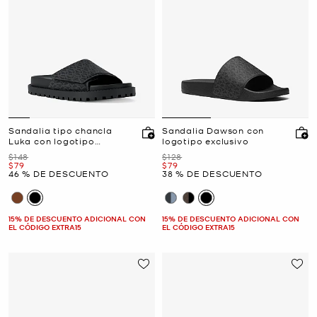
Sandalia tipo chancla
Sandalia Dawson con
Luka con logotipo
logotipo exclusivo
exclusivo
Era
Era
$148
$128
Ahora
Ahora
$79
$79
46 % DE DESCUENTO
38 % DE DESCUENTO
15% DE DESCUENTO ADICIONAL CON
15% DE DESCUENTO ADICIONAL CON
EL CÓDIGO EXTRA15
EL CÓDIGO EXTRA15