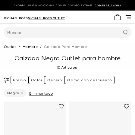
AHORRA UN 15% ADICIONAL CON EL CÓDIGO EXTRA15.
COMPRAR AHORA
MICHAEL KORS
MICHAEL KORS OUTLET
Mi carrit
Buscar
Outlet
/
Hombre
/
Calzado Para Hombre
Calzado Negro Outlet para hombre
10
Artículos
Precio
Color
Género
Gama con descuento
Negro
Eliminar todo
Eliminar Filtro Actualmente Restringido PorColor: Negro