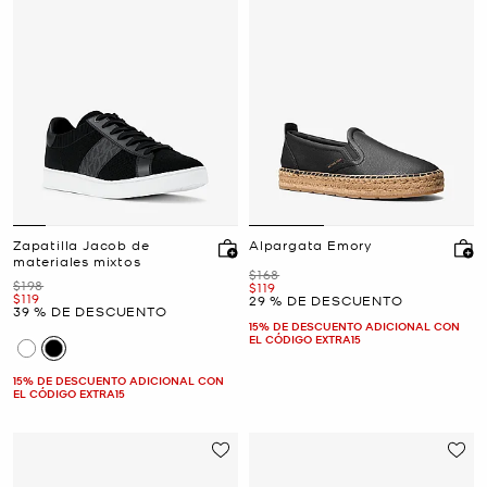
Zapatilla Jacob de
Alpargata Emory
materiales mixtos
Era
$168
Era
$198
Ahora
$119
Ahora
$119
29 % DE DESCUENTO
39 % DE DESCUENTO
15% DE DESCUENTO ADICIONAL CON
EL CÓDIGO EXTRA15
15% DE DESCUENTO ADICIONAL CON
EL CÓDIGO EXTRA15