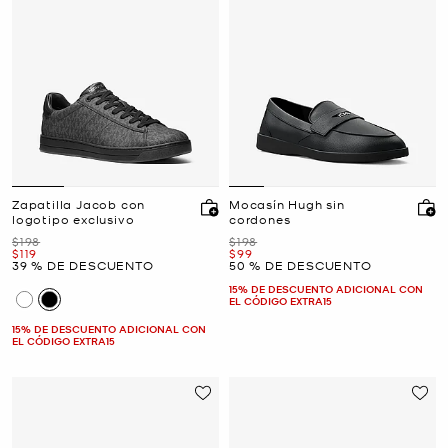
Zapatilla Jacob con
Mocasín Hugh sin
logotipo exclusivo
cordones
Era
Era
$198
$198
Ahora
Ahora
$119
$99
39 % DE DESCUENTO
50 % DE DESCUENTO
15% DE DESCUENTO ADICIONAL CON
EL CÓDIGO EXTRA15
15% DE DESCUENTO ADICIONAL CON
EL CÓDIGO EXTRA15