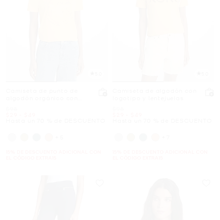
5.0
5.0
Camiseta de punto de
Camiseta de algodón con
algodón orgánico con
logotipo y lentejuelas
logotipo con tachuelas
Era
Era
$98
$98
Ahora
a
Ahora
Ahora
a
Ahora
$29
-
$49
$29
-
$49
Hasta un 70 % de DESCUENTO
Hasta un 70 % de DESCUENTO
+5
+7
15% DE DESCUENTO ADICIONAL CON
15% DE DESCUENTO ADICIONAL CON
EL CÓDIGO EXTRA15
EL CÓDIGO EXTRA15