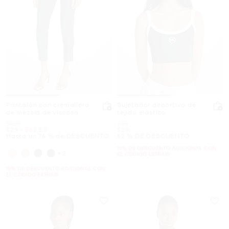
Pantalón con cremallera
Sujetador deportivo de
de mezcla de viscosa
tejido elástico
Era
Era
$125
$78
Ahora
a
Ahora
Ahora
$29
-
$62.50
$29
Hasta un 76 % de DESCUENTO
62 % DE DESCUENTO
15% DE DESCUENTO ADICIONAL CON
+2
EL CÓDIGO EXTRA15
15% DE DESCUENTO ADICIONAL CON
EL CÓDIGO EXTRA15