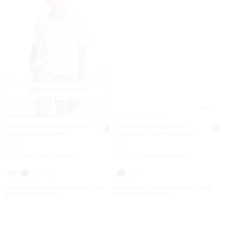
MEJOR VALORADO
el 90% le da 5 estrellas
5.0
Camiseta de algodón con
Camiseta de algodón
logotipo adornado
orgánico adornada con
logotipo
Era
Era
$98
$98
Ahora
Ahora
$29
$39
70 % DE DESCUENTO
60 % DE DESCUENTO
15% DE DESCUENTO ADICIONAL CON
15% DE DESCUENTO ADICIONAL CON
EL CÓDIGO EXTRA15
EL CÓDIGO EXTRA15