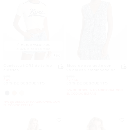
MEJOR VALORADO
el 87% le da 5 estrellas
5.0
Camiseta KORS de tejido
Blusa de georgette con
elástico
volantes y estampado de
leopardo
Era
Era
$98
$155
Ahora
Ahora
$49
$77.50
50 % DE DESCUENTO
50 % DE DESCUENTO
15% DE DESCUENTO ADICIONAL CON
EL CÓDIGO EXTRA15
15% DE DESCUENTO ADICIONAL CON
EL CÓDIGO EXTRA15