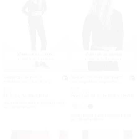
MEJOR VALORADO
MEJOR VALORADO
el 89% le da 5 estrellas
el 86% le da 5 estrellas
Leggings de punto
Suéter corto de jacquard
elástico con tiro alto y
con logotipo, capucha,
cinta con logotipo
cremallera y dije de la
Era
Era
$110
$165
marca
Ahora
Ahora
a
Ahora
$55
$49
-
$59
50 % DE DESCUENTO
Hasta un 70 % de DESCUENTO
15% DE DESCUENTO ADICIONAL CON
EL CÓDIGO EXTRA15
15% DE DESCUENTO ADICIONAL CON
EL CÓDIGO EXTRA15