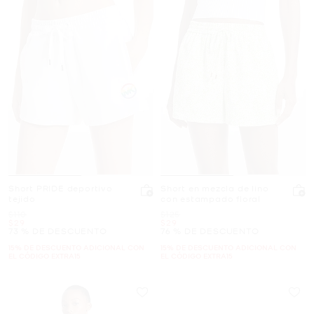
Short PRIDE deportivo
Short en mezcla de lino
tejido
con estampado floral
Era
Era
$110
$125
Ahora
Ahora
$29
$29
73 % DE DESCUENTO
76 % DE DESCUENTO
15% DE DESCUENTO ADICIONAL CON
15% DE DESCUENTO ADICIONAL CON
EL CÓDIGO EXTRA15
EL CÓDIGO EXTRA15