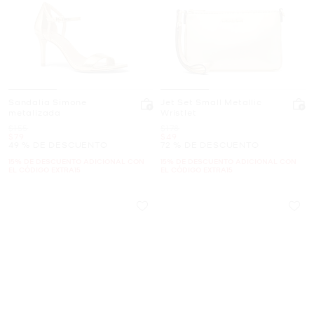
Sandalia Simone
Jet Set Small Metallic
metalizada
Wristlet
Era
Era
$155
$178
Ahora
Ahora
$79
$49
49 % DE DESCUENTO
72 % DE DESCUENTO
15% DE DESCUENTO ADICIONAL CON
15% DE DESCUENTO ADICIONAL CON
EL CÓDIGO EXTRA15
EL CÓDIGO EXTRA15