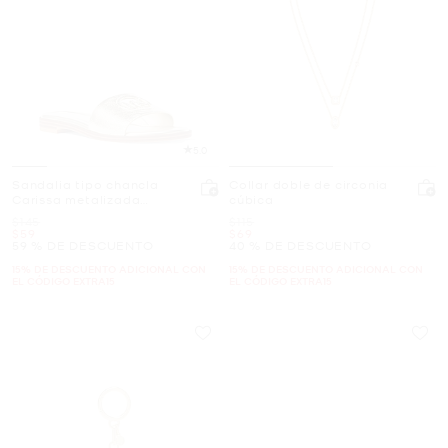
5.0
Sandalia tipo chancla
Collar doble de circonia
Carissa metalizada
cúbica
craquelada
Era
Era
$145
$115
Ahora
Ahora
$59
$69
59 % DE DESCUENTO
40 % DE DESCUENTO
15% DE DESCUENTO ADICIONAL CON
15% DE DESCUENTO ADICIONAL CON
EL CÓDIGO EXTRA15
EL CÓDIGO EXTRA15