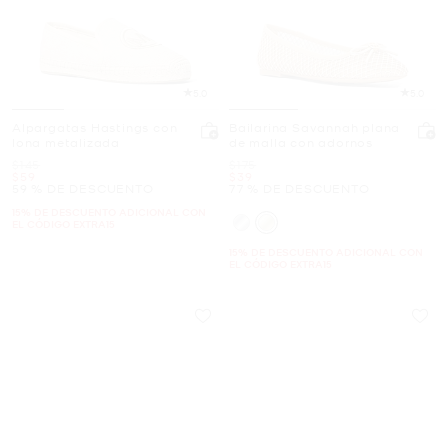
5.0
5.0
Alpargatas Hastings con
Bailarina Savannah plana
lona metalizada
de malla con adornos
Era
Era
$145
$175
Ahora
Ahora
$59
$39
59 % DE DESCUENTO
77 % DE DESCUENTO
15% DE DESCUENTO ADICIONAL CON
EL CÓDIGO EXTRA15
15% DE DESCUENTO ADICIONAL CON
EL CÓDIGO EXTRA15