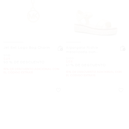
Jet Set Logo Bag Charm
Alpargata Richie
metalizada con
Era
$98
plataforma
Era
$155
Ahora
$49
Ahora
$59
50 % DE DESCUENTO
61 % DE DESCUENTO
15% DE DESCUENTO ADICIONAL CON
15% DE DESCUENTO ADICIONAL CON
EL CÓDIGO EXTRA15
EL CÓDIGO EXTRA15