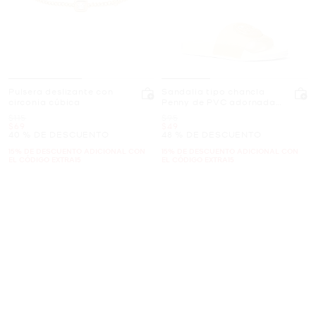
Pulsera deslizante con
Sandalia tipo chancla
circonia cúbica
Penny de PVC adornada
con purpurina
Era
Era
$115
$95
Ahora
Ahora
$69
$49
40 % DE DESCUENTO
48 % DE DESCUENTO
15% DE DESCUENTO ADICIONAL CON
15% DE DESCUENTO ADICIONAL CON
EL CÓDIGO EXTRA15
EL CÓDIGO EXTRA15