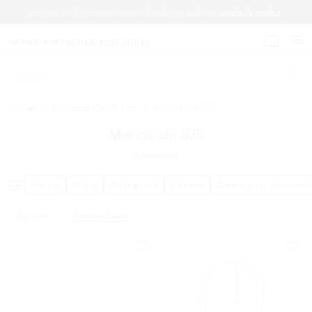
AHORRA UN 15% ADICIONAL CON EL CÓDIGO EXTRA15.
COMPRAR AHORA
MICHAEL KORS
MICHAEL KORS OUTLET
Mi carrit
Buscar
Outlet
/
Comprar Por Precio
/
Menos De $75
Menos de $75
14
Artículos
Precio
Color
Categoría
Género
Gama con descuen
Dorado
Eliminar todo
Eliminar Filtro Actualmente Restringido PorColor: Dorad