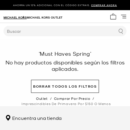
AHORRA UN 15% ADICIONAL CON EL CÓDIGO EXTRA15.
COMPRAR AHORA
MICHAEL KORS
MICHAEL KORS OUTLET
Mi carrit
Buscar
‘Must Haves Spring’
No hay productos disponibles según los filtros
aplicados.
BORRAR TODOS LOS FILTROS
Outlet
/
Comprar Por Precio
/
Imprescindibles De Primavera Por $150 O Menos
Encuentra una tienda