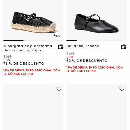
5.0
Alpargata de plataforma
Bailarina Phoebe
Belina con logotipo
Era
$165
exclusivo
Era
$165
Ahora
$79
Ahora
$39
52 % DE DESCUENTO
76 % DE DESCUENTO
15% DE DESCUENTO ADICIONAL CON
15% DE DESCUENTO ADICIONAL CON
EL CÓDIGO EXTRA15
EL CÓDIGO EXTRA15