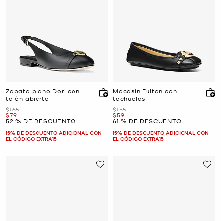
Zapato plano Dori con
Mocasín Fulton con
talón abierto
tachuelas
Era
Era
$165
$155
Ahora
Ahora
$79
$59
52 % DE DESCUENTO
61 % DE DESCUENTO
15% DE DESCUENTO ADICIONAL CON
15% DE DESCUENTO ADICIONAL CON
EL CÓDIGO EXTRA15
EL CÓDIGO EXTRA15