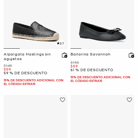
3.7
Alpargata Hastings sin
Bailarina Savannah
agujetas
Era
$155
Era
$145
Ahora
$59
Ahora
$59
61 % DE DESCUENTO
59 % DE DESCUENTO
15% DE DESCUENTO ADICIONAL CON
15% DE DESCUENTO ADICIONAL CON
EL CÓDIGO EXTRA15
EL CÓDIGO EXTRA15