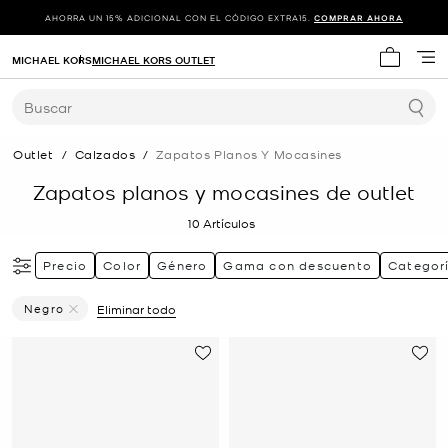
AHORRA UN 15% ADICIONAL CON EL CÓDIGO EXTRA15.
COMPRAR AHORA
MICHAEL KORS
MICHAEL KORS OUTLET
Mi carrit
Buscar
Outlet
/
Calzados
/
Zapatos Planos Y Mocasines
Zapatos planos y mocasines de outlet
10
Artículos
Precio
Color
Género
Gama con descuento
Categor
Negro
Eliminar todo
Eliminar Filtro Actualmente Restringido PorColor: Negro