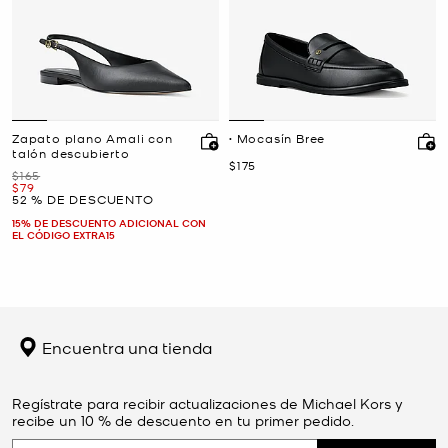
Zapato plano Amali con
• Mocasín Bree
talón descubierto
Ahora
$175
Era
$165
Ahora
$79
52 % DE DESCUENTO
15% DE DESCUENTO ADICIONAL CON
EL CÓDIGO EXTRA15
Encuentra una tienda
Regístrate para recibir actualizaciones de Michael Kors y
recibe un 10 % de descuento en tu primer pedido.