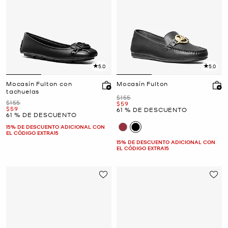
5.0
5.0
Mocasín Fulton con
Mocasín Fulton
tachuelas
Era
$155
Era
$155
Ahora
$59
Ahora
$59
61 % DE DESCUENTO
61 % DE DESCUENTO
15% DE DESCUENTO ADICIONAL CON
EL CÓDIGO EXTRA15
15% DE DESCUENTO ADICIONAL CON
EL CÓDIGO EXTRA15