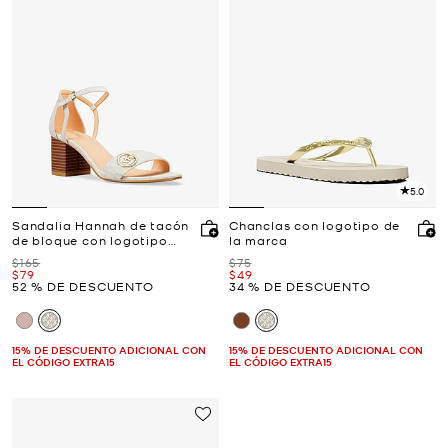
5.0
Sandalia Hannah de tacón
Chanclas con logotipo de
de bloque con logotipo
la marca
exclusivo
Era
Era
$165
$75
Ahora
Ahora
$79
$49
52 % DE DESCUENTO
34 % DE DESCUENTO
15% DE DESCUENTO ADICIONAL CON
15% DE DESCUENTO ADICIONAL CON
EL CÓDIGO EXTRA15
EL CÓDIGO EXTRA15