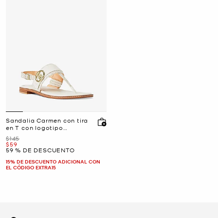
Sandalia Carmen con tira
en T con logotipo
exclusivo
Era
$145
Ahora
$59
59 % DE DESCUENTO
15% DE DESCUENTO ADICIONAL CON
EL CÓDIGO EXTRA15