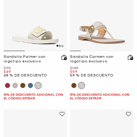
5.0
Sandalia Palmer con
Sandalia Carmen con
logotipo exclusivo
logotipo exclusivo
Era
Era
$95
$145
Ahora
Ahora
$49
$59
48 % DE DESCUENTO
59 % DE DESCUENTO
15% DE DESCUENTO ADICIONAL CON
15% DE DESCUENTO ADICIONAL CON
EL CÓDIGO EXTRA15
EL CÓDIGO EXTRA15