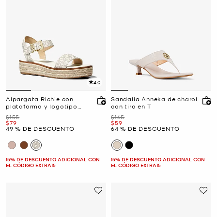
4.0
Alpargata Richie con
Sandalia Anneka de charol
plataforma y logotipo
con tira en T
exclusivo
Era
Era
$155
$165
Ahora
Ahora
$79
$59
49 % DE DESCUENTO
64 % DE DESCUENTO
15% DE DESCUENTO ADICIONAL CON
15% DE DESCUENTO ADICIONAL CON
EL CÓDIGO EXTRA15
EL CÓDIGO EXTRA15