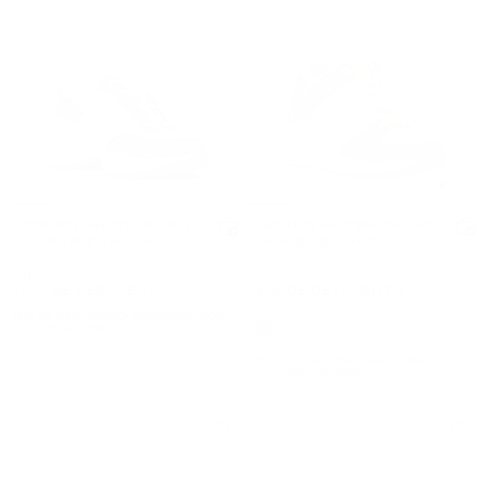
5.0
Zapatilla deportiva Kaia
Zapatilla Georgie de cuña
con logotipo exclusivo
con logotipo exclusivo
Era
Era
$275
$255
Ahora
Ahora
$119
$59
56 % DE DESCUENTO
76 % DE DESCUENTO
15% DE DESCUENTO ADICIONAL CON
EL CÓDIGO EXTRA15
15% DE DESCUENTO ADICIONAL CON
EL CÓDIGO EXTRA15