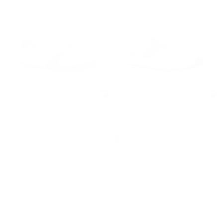
Zapatilla bailarina Brielle
Zapatilla deportiva Remy
con ribete y logotipo
de materiales mixtos
exclusivo
Era
Era
$225
$225
Ahora
Ahora
$89
$79
60 % DE DESCUENTO
64 % DE DESCUENTO
15% DE DESCUENTO ADICIONAL CON
EL CÓDIGO EXTRA15
15% DE DESCUENTO ADICIONAL CON
EL CÓDIGO EXTRA15