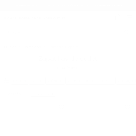
AHORRA UN 15% ADICIONAL CON EL CÓDIGO EXTRA15.
COMPRAR AHORA
MICHAEL KORS
MICHAEL KORS OUTLET
Mi carrit
Buscar
Outlet
/
Calzados
/
Calzado Deportivo
Zapatillas de outlet
15
Artículos
Precio
Color
Género
Gama con descuento
Categor
Marrón
Eliminar todo
Eliminar Filtro Actualmente Restringido PorColor: Marrón