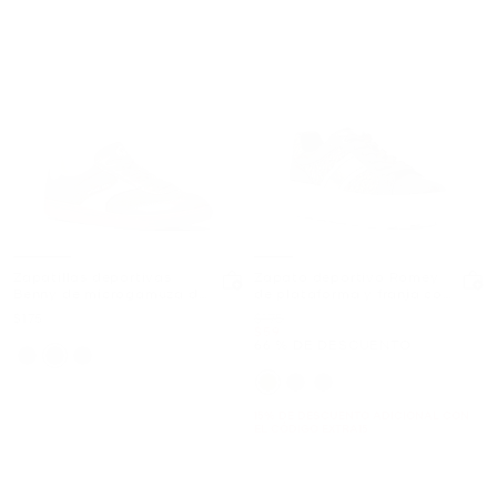
Zapatillas deportivas
Zapato deportivo Romey
Benny de microgamuza de
de plataforma y franja con
poliéster
el logotipo exclusivo
Ahora
Era
$175
$175
Ahora
$59
66 % DE DESCUENTO
15% DE DESCUENTO ADICIONAL CON
EL CÓDIGO EXTRA15