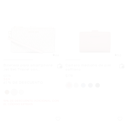
4.6
5.0
Billetera para smartphone
Cartera mediana de piel
Jet Set Travel con
saffiano
logotipo exclusivo
Era
Ahora
$178
$178
Ahora
$69
61 % DE DESCUENTO
15% DE DESCUENTO ADICIONAL CON
EL CÓDIGO EXTRA15