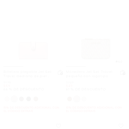
5.0
Billetera plegable Jet Set
Monedero Jet Set Travel
Travel mediana de piel
pequeño con logotipo
granulada
Era
Era
$178
$128
Ahora
Ahora
$59
$49
66 % DE DESCUENTO
61 % DE DESCUENTO
15% DE DESCUENTO ADICIONAL CON
15% DE DESCUENTO ADICIONAL CON
EL CÓDIGO EXTRA15
EL CÓDIGO EXTRA15