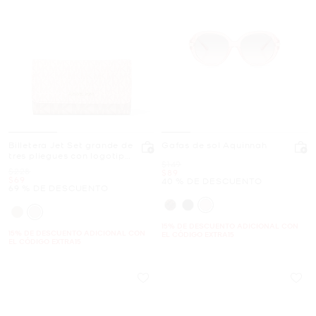
Billetera Jet Set grande de
Gafas de sol Aquinnah
tres pliegues con logotipo
Era
$149
exclusivo
Era
$228
Ahora
$89
Ahora
$69
40 % DE DESCUENTO
69 % DE DESCUENTO
15% DE DESCUENTO ADICIONAL CON
15% DE DESCUENTO ADICIONAL CON
EL CÓDIGO EXTRA15
EL CÓDIGO EXTRA15