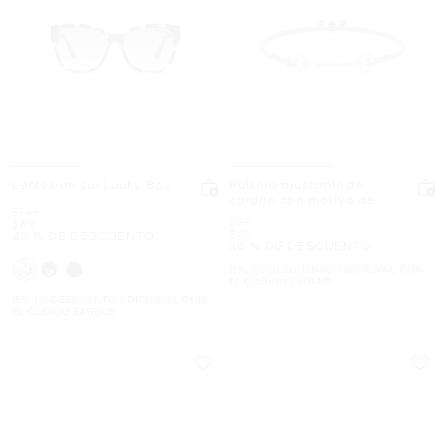
Lentes de sol Lucky Bay
Pulsera ajustable de
cordón con motivo de
Era
$149
bocado
Era
$75
Ahora
$89
Ahora
$45
40 % DE DESCUENTO
40 % DE DESCUENTO
15% DE DESCUENTO ADICIONAL CON
EL CÓDIGO EXTRA15
15% DE DESCUENTO ADICIONAL CON
EL CÓDIGO EXTRA15