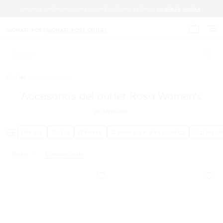
AHORRA UN 15% ADICIONAL CON EL CÓDIGO EXTRA15.
COMPRAR AHORA
MICHAEL KORS
MICHAEL KORS OUTLET
Mi carrit
Buscar
Outlet
/
Accesorios
Accesorios del outlet Rosa Women's
22
Artículos
Precio
Color
Género
Gama con descuento
Categor
Rosa
Eliminar todo
Eliminar Filtro Actualmente Restringido PorColor: Rosa