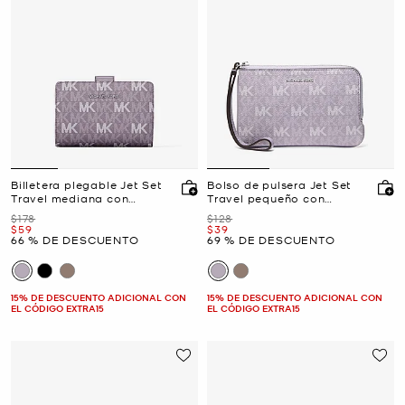
Billetera plegable Jet Set
Bolso de pulsera Jet Set
Travel mediana con
Travel pequeño con
logotipo exclusivo
logotipo exclusivo
Era
Era
$178
$128
Ahora
Ahora
$59
$39
66 % DE DESCUENTO
69 % DE DESCUENTO
15% DE DESCUENTO ADICIONAL CON
15% DE DESCUENTO ADICIONAL CON
EL CÓDIGO EXTRA15
EL CÓDIGO EXTRA15