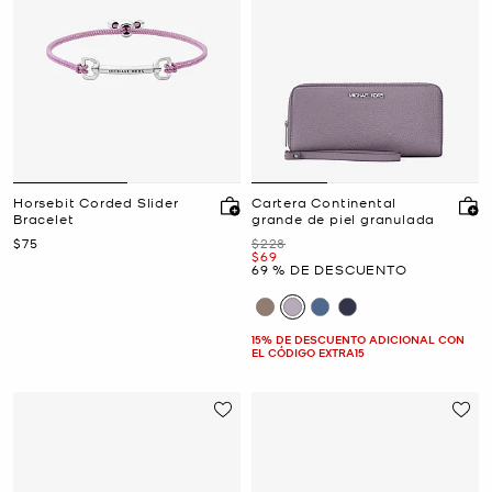
Horsebit Corded Slider
Cartera Continental
Bracelet
grande de piel granulada
Ahora
Era
$75
$228
Ahora
$69
69 % DE DESCUENTO
15% DE DESCUENTO ADICIONAL CON
EL CÓDIGO EXTRA15