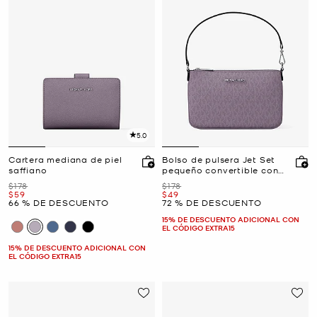
5.0
Cartera mediana de piel
Bolso de pulsera Jet Set
saffiano
pequeño convertible con
logotipo exclusivo
Era
Era
$178
$178
Ahora
Ahora
$59
$49
66 % DE DESCUENTO
72 % DE DESCUENTO
15% DE DESCUENTO ADICIONAL CON
EL CÓDIGO EXTRA15
15% DE DESCUENTO ADICIONAL CON
EL CÓDIGO EXTRA15