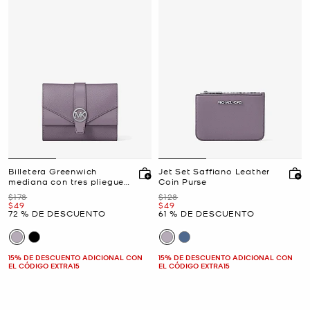
Billetera Greenwich
Jet Set Saffiano Leather
mediana con tres pliegues
Coin Purse
de piel
Era
Era
$178
$128
Ahora
Ahora
$49
$49
72 % DE DESCUENTO
61 % DE DESCUENTO
15% DE DESCUENTO ADICIONAL CON
15% DE DESCUENTO ADICIONAL CON
EL CÓDIGO EXTRA15
EL CÓDIGO EXTRA15