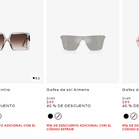
5.0
intra
Gafas de sol Almeria
Gafas d
Era
Era
$149
$149
Ahora
Ahora
$89
$89
CUENTO
40 % DE DESCUENTO
40 % D
TO ADICIONAL CON EL
15% DE DESCUENTO ADICIONAL CON EL
15% DE D
CÓDIGO EXTRA15
CÓDIGO E