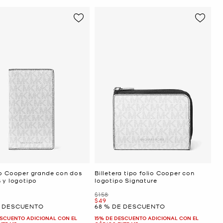
ro Cooper grande con dos
Billetera tipo folio Cooper con
 y logotipo
logotipo Signature
Era
$158
Ahora
$49
E DESCUENTO
68 % DE DESCUENTO
ESCUENTO ADICIONAL CON EL
15% DE DESCUENTO ADICIONAL CON EL