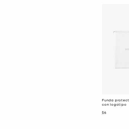
Funda protect
con logotipo
Ahora
$6