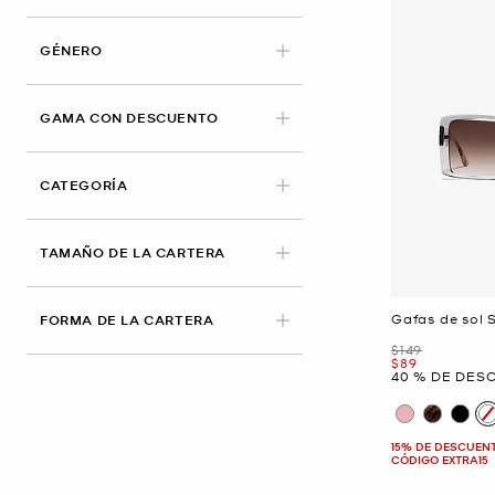
GÉNERO
GAMA CON DESCUENTO
CATEGORÍA
TAMAÑO DE LA CARTERA
Gafas de sol S
FORMA DE LA CARTERA
Era
$149
Ahora
$89
40 % DE DES
15% DE DESCUEN
CÓDIGO EXTRA15