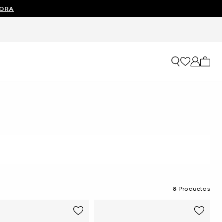
ORA
Mi car
8
Productos