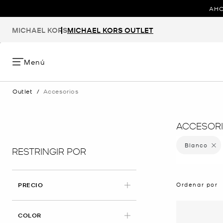
AHO
MICHAEL KORS
MICHAEL KORS OUTLET
Menú
Outlet
/
Accesorios
ACCESORI
Blanco
Elimina
RESTRINGIR POR
Ordenar por
PRECIO
APLICADO
COLOR