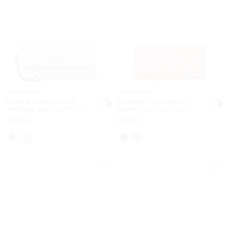
Bolso pulsera Jet Set
Billetera continental
mediano para teléfono
grande con logotipo
con logotipo exclusivo
Ahora
Ahora
$129.50
$159.50