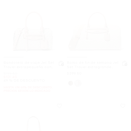
Bandolera de viaje Jet Set
Bolso de fin de semana Jet
Travel extrapequeña con
Set Travel extragrande
logotipo exclusivo
con logotipo exclusivo
Era
Ahora
$199.50
$399.50
Ahora
$101.40
49 % DE DESCUENTO
HASTA UN 60% DE DESCUENTO.
PRECIOS SEGÚN LO INDICADO