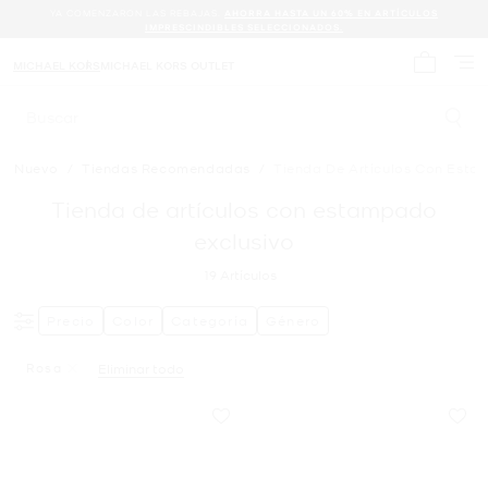
YA COMENZARON LAS REBAJAS.
AHORRA HASTA UN 60% EN ARTÍCULOS
IMPRESCINDIBLES SELECCIONADOS.
MICHAEL KORS
MICHAEL KORS OUTLET
Mi carrit
Buscar
Nuevo
/
Tiendas Recomendadas
/
Tienda De Artículos Con Esta
Tienda de artículos con estampado
exclusivo
19
Artículos
Precio
Color
Categoría
Género
Rosa
Eliminar todo
Eliminar Filtro Actualmente Restringido PorColor: Rosa