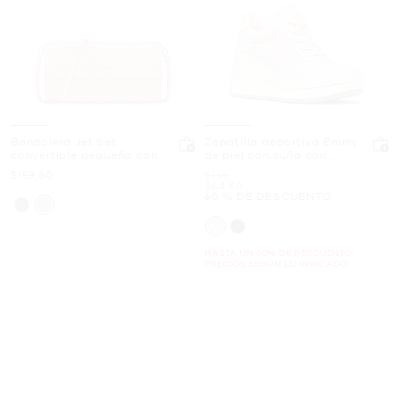
Bandolera Jet Set
Zapatilla deportiva Emmy
convertible pequeña con
de piel con cuña con
nuestro logotipo exclusivo
logotipo exclusivo
Ahora
Era
$159.50
$165
Ahora
$64.50
60 % DE DESCUENTO
HASTA UN 60% DE DESCUENTO.
PRECIOS SEGÚN LO INDICADO