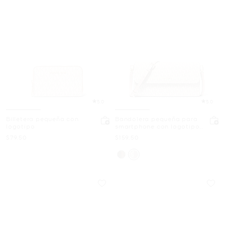
5.0
5.0
Billetera pequeña con
Bandolera pequeña para
logotipo
smartphone con logotipo
exclusivo Jet Set
Ahora
Ahora
$79.50
$159.50