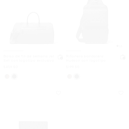
1.0
Bolso de fin de semana Jet
Riñonera bandolera
Set con logotipo exclusivo
Hudson con logotipo
Ahora
Ahora
$459.50
$199.50