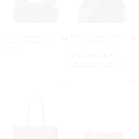
Bolso de hombro Nolita
Bandolera Maeve grande
mediano con logotipo
con logotipo exclusivo
granulado
Ahora
Era
$299.50
$229.50
Ahora
$113.40
50 % DE DESCUENTO
HASTA UN 60% DE DESCUENTO.
PRECIOS SEGÚN LO INDICADO