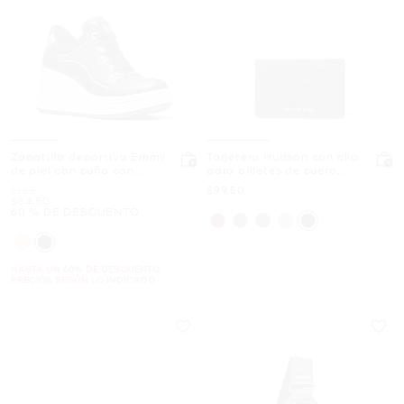
Zapatilla deportiva Emmy
Tarjetero Hudson con clip
de piel con cuña con
para billetes de cuero
logotipo exclusivo
granulado con logotipo de
Era
Ahora
$165
$99.50
la marca
Ahora
$64.50
60 % DE DESCUENTO
HASTA UN 60% DE DESCUENTO.
PRECIOS SEGÚN LO INDICADO