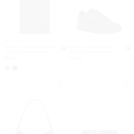
Tarjetero Hudson plegable
Zapatilla Brady de piel
con logotipo exclusivo
con logotipo exclusivo
Ahora
Ahora
$99.50
$149.50