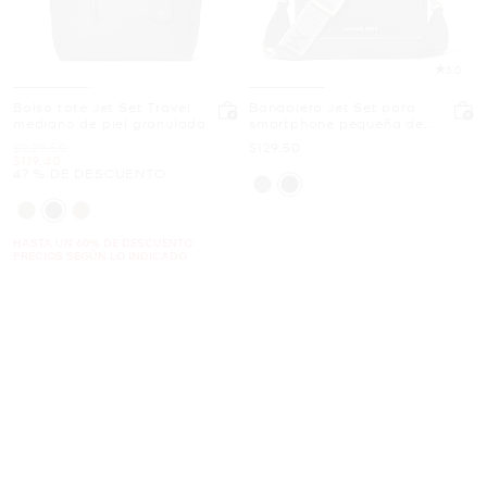
5.0
Bolso tote Jet Set Travel
Bandolera Jet Set para
mediano de piel granulada
smartphone pequeña de
gabardina de nailon
Era
Ahora
$229.50
$129.50
Ahora
$119.40
47 % DE DESCUENTO
HASTA UN 60% DE DESCUENTO.
PRECIOS SEGÚN LO INDICADO