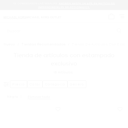
YA COMENZARON LAS REBAJAS.
AHORRA HASTA UN 60% EN ARTÍCULOS
IMPRESCINDIBLES SELECCIONADOS.
MICHAEL KORS
MICHAEL KORS OUTLET
Mi carrit
Buscar
Nuevo
/
Tiendas Recomendadas
/
Tienda De Artículos Con Esta
Tienda de artículos con estampado
exclusivo
18
Artículos
Precio
Color
Categoría
Género
Negro
Eliminar todo
Eliminar Filtro Actualmente Restringido PorColor: Negro