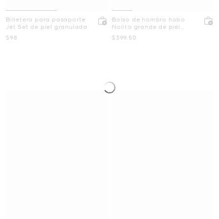
Billetera para pasaporte
Bolso de hombro hobo
Jet Set de piel granulada
Nolita grande de piel
granulada
Ahora
Ahora
$98
$399.50