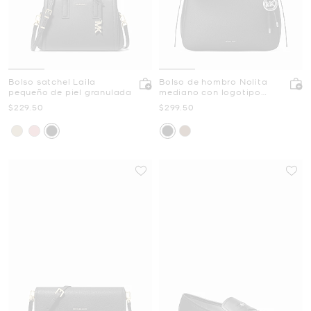
Bolso satchel Laila
Bolso de hombro Nolita
pequeño de piel granulada
mediano con logotipo
granulado
Ahora
Ahora
$229.50
$299.50