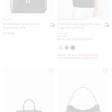
Bandolera Jana de piel
Camiseta de algodón con
extrapequeña
logotipo gráfico
Ahora
Era
$159.50
$69.50
Ahora
$27.50
60 % DE DESCUENTO
HASTA UN 60% DE DESCUENTO.
PRECIOS SEGÚN LO INDICADO