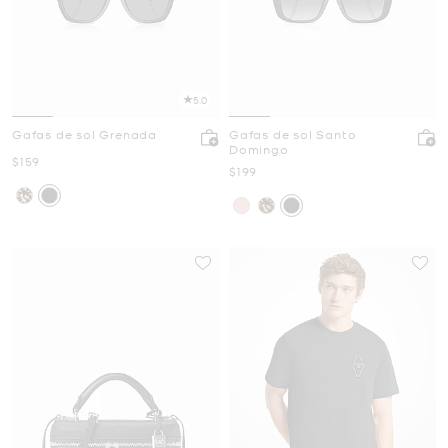
5.0
Gafas de sol Grenada
Gafas de sol Santo
Domingo
Ahora
$159
Ahora
$199