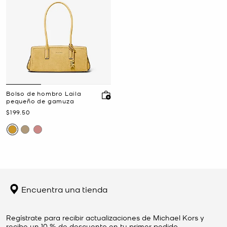
Bolso de hombro Laila
pequeño de gamuza
Ahora
$199.50
Encuentra una tienda
Regístrate para recibir actualizaciones de Michael Kors y
recibe un 10 % de descuento en tu primer pedido.