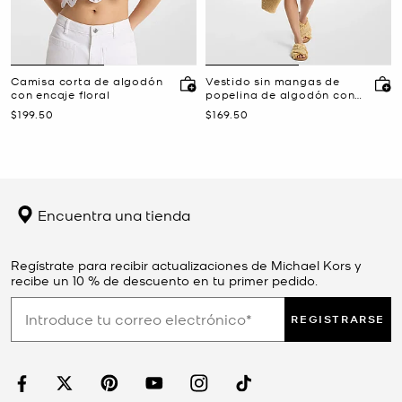
Camisa corta de algodón
Vestido sin mangas de
con encaje floral
popelina de algodón con
fruncidos
Ahora
Ahora
$199.50
$169.50
Encuentra una tienda
Regístrate para recibir actualizaciones de Michael Kors y
recibe un 10 % de descuento en tu primer pedido.
REGISTRARSE