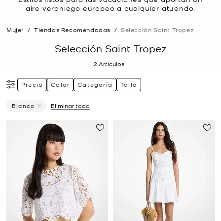
aire veraniego europeo a cualquier atuendo.
Mujer
/
Tiendas Recomendadas
/
Selección Saint Tropez
Selección Saint Tropez
2
Artículos
Precio
Color
Categoría
Talla
Blanco
Eliminar todo
Eliminar Filtro Actualmente Restringido PorColor: Blanco