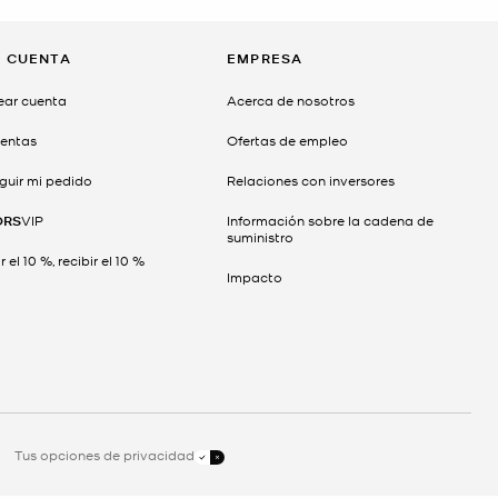
I CUENTA
EMPRESA
ear cuenta
Acerca de nosotros
entas
Ofertas de empleo
guir mi pedido
Relaciones con inversores
ORS
VIP
Información sobre la cadena de
suministro
 el 10 %, recibir el 10 %
Impacto
Tus opciones de privacidad