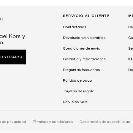
SERVICIO AL CLIENTE
M
da
Contáctanos
Cr
ael Kors y
Devoluciones y cambios
Cu
o.
Condiciones de envío
Se
GISTRARSE
Garantía y reparaciones
K
Preguntas frecuentes
Dar
Política de pago
Tarjetas de regalo
Servicios Kors
n de privacidad
Términos y condiciones
Declaración de accesibilidad