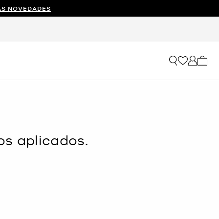
AS NOVEDADES
Mi car
os aplicados.