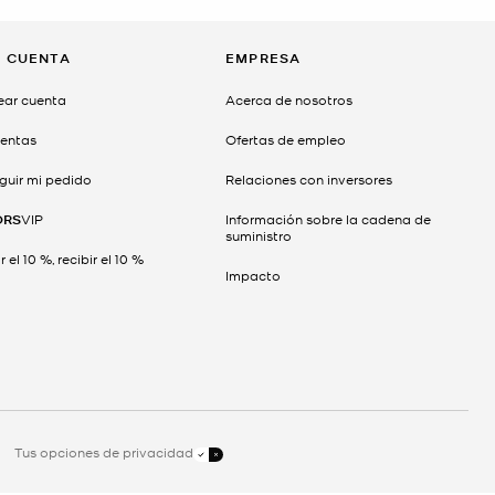
I CUENTA
EMPRESA
ear cuenta
Acerca de nosotros
entas
Ofertas de empleo
guir mi pedido
Relaciones con inversores
ORS
VIP
Información sobre la cadena de
suministro
 el 10 %, recibir el 10 %
Impacto
Tus opciones de privacidad