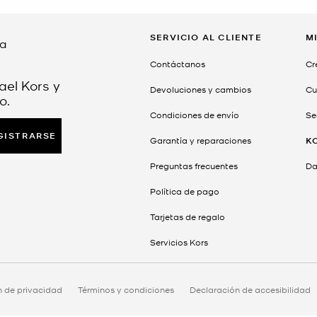
SERVICIO AL CLIENTE
M
da
Contáctanos
Cr
ael Kors y
Devoluciones y cambios
Cu
o.
Condiciones de envío
Se
GISTRARSE
Garantía y reparaciones
K
Preguntas frecuentes
Dar
Política de pago
Tarjetas de regalo
Servicios Kors
n de privacidad
Términos y condiciones
Declaración de accesibilidad