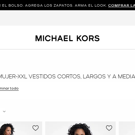
 EL BOLSO. AGREGA LOS ZAPATOS. ARMA EL LOOK.
COMPRAR L
MUJER-XXL VESTIDOS CORTOS, LARGOS Y A MEDIA
iminar todo
ltro Actualmente restringido porTalla: XXL