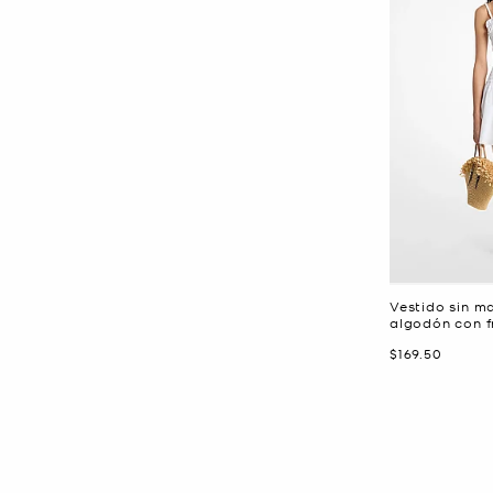
Vestido sin m
algodón con f
Ahora
$169.50