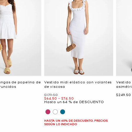
angas de popelina de
Vestido midi elástico con volantes
Vestido
runcidos
de viscosa
asimétr
Era
Ahora
$179.50
$249.50
Ahora
a
Ahora
$64.50
-
$74.50
Hasta un 64 % de DESCUENTO
HASTA UN 60% DE DESCUENTO. PRECIOS
SEGÚN LO INDICADO