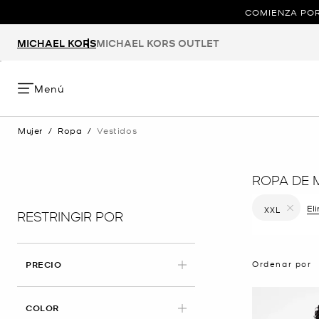
COMIENZA POR
MICHAEL KORS
MICHAEL KORS OUTLET
Menú
Mujer
/
Ropa
/
Vestidos
ROPA DE 
El
XXL
RESTRINGIR POR
Eliminar fi
Ordenar por
PRECIO
COLOR