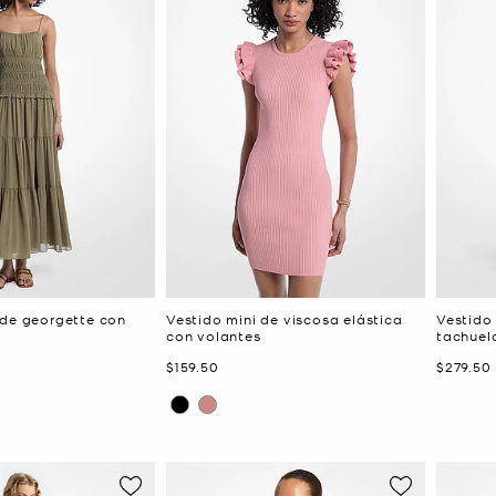
 de georgette con
Vestido mini de viscosa elástica
Vestido
con volantes
tachuel
Ahora
Ahora
$159.50
$279.50