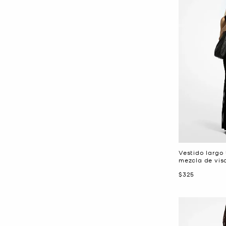
Vestido largo
mezcla de vis
Ahora
$325