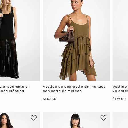
 transparente en
Vestido de georgette sin mangas
Vestido 
cosa elástica
con corte asimétrico
volante
Ahora
Ahora
$149.50
$179.50