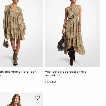
de georgette floral con
Vestido de georgette floral
s
asimétrico
Ahora
$179.50